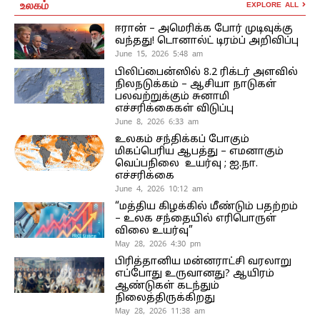
உலகம்
EXPLORE ALL
ஈரான் – அமெரிக்க போர் முடிவுக்கு
வந்தது! டொனால்ட் டிரம்ப் அறிவிப்பு
June 15, 2026 5:48 am
பிலிப்பைன்ஸில் 8.2 ரிக்டர் அளவில்
நிலநடுக்கம் – ஆசியா நாடுகள்
பலவற்றுக்கும் சுனாமி
எச்சரிக்கைகள் விடுப்பு
June 8, 2026 6:33 am
உலகம் சந்திக்கப் போகும்
மிகப்பெரிய ஆபத்து – எமனாகும்
வெப்பநிலை உயர்வு ; ஐ.நா.
எச்சரிக்கை
June 4, 2026 10:12 am
“மத்திய கிழக்கில் மீண்டும் பதற்றம்
– உலக சந்தையில் எரிபொருள்
விலை உயர்வு”
May 28, 2026 4:30 pm
பிரித்தானிய மன்னராட்சி வரலாறு
எப்போது உருவானது? ஆயிரம்
ஆண்டுகள் கடந்தும்
நிலைத்திருக்கிறது
May 28, 2026 11:38 am