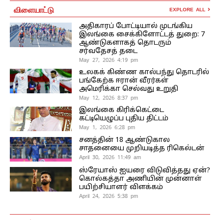
விளையாட்டு
EXPLORE ALL
அதிகாரப் போட்டியால் முடங்கிய
இலங்கை சைக்கிளோட்டத் துறை: 7
ஆண்டுகளாகத் தொடரும்
சர்வதேசத் தடை
May 27, 2026 4:19 pm
உலகக் கிண்ண கால்பந்து தொடரில்
பங்கேற்க ஈரான் வீரர்கள்
அமெரிக்கா செல்வது உறுதி
May 12, 2026 8:37 pm
இலங்கை கிரிக்கெட்டை
கட்டியெழுப்ப புதிய திட்டம்
May 1, 2026 6:28 pm
சனத்தின் 18 ஆண்டுகால
சாதனையை முறியடித்த ரிகெல்டன்
April 30, 2026 11:49 am
ஸ்ரேயாஸ் ஐயரை விடுவித்தது ஏன்?
கொல்கத்தா அணியின் முன்னாள்
பயிற்சியாளர் விளக்கம்
April 24, 2026 5:38 pm