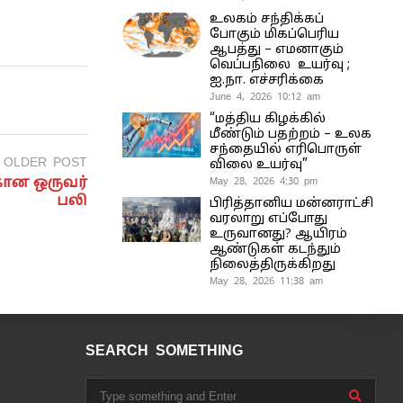
உலகம் சந்திக்கப்
போகும் மிகப்பெரிய
ஆபத்து – எமனாகும்
வெப்பநிலை உயர்வு ;
ஐ.நா. எச்சரிக்கை
June 4, 2026 10:12 am
“மத்திய கிழக்கில்
மீண்டும் பதற்றம் – உலக
சந்தையில் எரிபொருள்
OLDER POST
விலை உயர்வு”
கான ஒருவர்
May 28, 2026 4:30 pm
பலி
பிரித்தானிய மன்னராட்சி
வரலாறு எப்போது
உருவானது? ஆயிரம்
ஆண்டுகள் கடந்தும்
நிலைத்திருக்கிறது
May 28, 2026 11:38 am
SEARCH SOMETHING