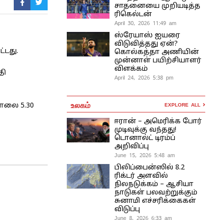
சாதனையை முறியடித்த
ரிகெல்டன்
April 30, 2026 11:49 am
ஸ்ரேயாஸ் ஐயரை
விடுவித்தது ஏன்?
்டது.
கொல்கத்தா அணியின்
முன்னாள் பயிற்சியாளர்
விளக்கம்
தி
April 24, 2026 5:38 pm
உலகம்
ாலை 5.30
EXPLORE ALL
ஈரான் – அமெரிக்க போர்
முடிவுக்கு வந்தது!
டொனால்ட் டிரம்ப்
அறிவிப்பு
June 15, 2026 5:48 am
பிலிப்பைன்ஸில் 8.2
ரிக்டர் அளவில்
நிலநடுக்கம் – ஆசியா
நாடுகள் பலவற்றுக்கும்
சுனாமி எச்சரிக்கைகள்
விடுப்பு
June 8, 2026 6:33 am