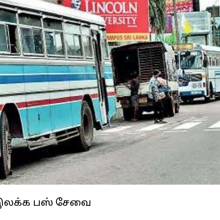
5 இலக்க பஸ் சேவை