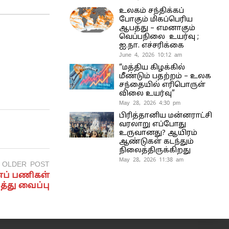
உலகம் சந்திக்கப்
போகும் மிகப்பெரிய
ஆபத்து – எமனாகும்
வெப்பநிலை உயர்வு ;
ஐ.நா. எச்சரிக்கை
June 4, 2026 10:12 am
“மத்திய கிழக்கில்
மீண்டும் பதற்றம் – உலக
சந்தையில் எரிபொருள்
விலை உயர்வு”
May 28, 2026 4:30 pm
பிரித்தானிய மன்னராட்சி
வரலாறு எப்போது
உருவானது? ஆயிரம்
ஆண்டுகள் கடந்தும்
நிலைத்திருக்கிறது
May 28, 2026 11:38 am
OLDER POST
ணப் பணிகள்
்து வைப்பு