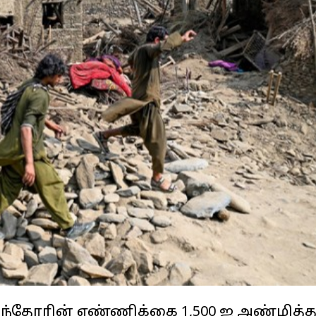
ழந்தோரின் எண்ணிக்கை 1,500 ஐ அண்மித்த