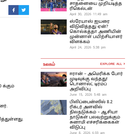
சாதனையை முறியடித்த
ரிகெல்டன்
April 30, 2026 11:49 am
ஸ்ரேயாஸ் ஐயரை
விடுவித்தது ஏன்?
கொல்கத்தா அணியின்
முன்னாள் பயிற்சியாளர்
விளக்கம்
April 24, 2026 5:38 pm
உலகம்
EXPLORE ALL
ஈரான் – அமெரிக்க போர்
முடிவுக்கு வந்தது!
டொனால்ட் டிரம்ப்
 க்கும்
அறிவிப்பு
June 15, 2026 5:48 am
பிலிப்பைன்ஸில் 8.2
ர்.
ரிக்டர் அளவில்
நிலநடுக்கம் – ஆசியா
நாடுகள் பலவற்றுக்கும்
்துள்ளது.
சுனாமி எச்சரிக்கைகள்
விடுப்பு
June 8, 2026 6:33 am