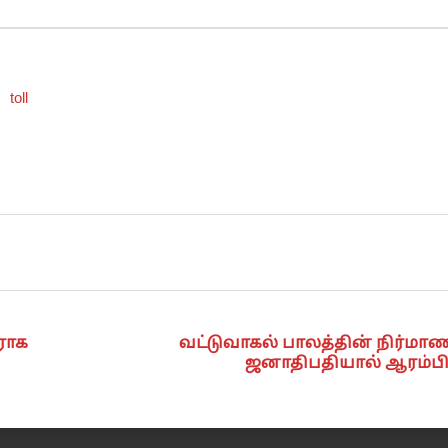
toll
ராக
வட்டுவாகல் பாலத்தின் நிர்மா
ஜனாதிபதியால் ஆரம்பித