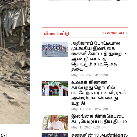
விளையாட்டு
EXPLORE ALL
அதிகாரப் போட்டியால்
முடங்கிய இலங்கை
சைக்கிளோட்டத் துறை: 7
ஆண்டுகளாகத்
தொடரும் சர்வதேசத்
தடை
May 27, 2026 4:19 pm
உலகக் கிண்ண
கால்பந்து தொடரில்
பங்கேற்க ஈரான் வீரர்கள்
அமெரிக்கா செல்வது
உறுதி
May 12, 2026 8:37 pm
இலங்கை கிரிக்கெட்டை
கட்டியெழுப்ப புதிய திட்டம்
May 1, 2026 6:28 pm
து
சனத்தின் 18 ஆண்டுகால