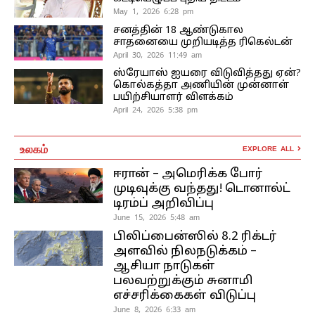
May 1, 2026 6:28 pm
சனத்தின் 18 ஆண்டுகால
சாதனையை முறியடித்த ரிகெல்டன்
April 30, 2026 11:49 am
ஸ்ரேயாஸ் ஐயரை விடுவித்தது ஏன்?
கொல்கத்தா அணியின் முன்னாள்
பயிற்சியாளர் விளக்கம்
April 24, 2026 5:38 pm
உலகம்
EXPLORE ALL
ஈரான் – அமெரிக்க போர்
முடிவுக்கு வந்தது! டொனால்ட்
டிரம்ப் அறிவிப்பு
June 15, 2026 5:48 am
பிலிப்பைன்ஸில் 8.2 ரிக்டர்
அளவில் நிலநடுக்கம் –
ஆசியா நாடுகள்
பலவற்றுக்கும் சுனாமி
எச்சரிக்கைகள் விடுப்பு
June 8, 2026 6:33 am