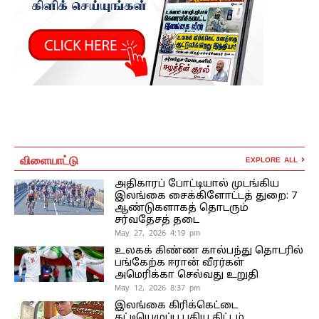
விளையாட்டு
EXPLORE ALL
அதிகாரப் போட்டியால் முடங்கிய
இலங்கை சைக்கிளோட்டத் துறை: 7
ஆண்டுகளாகத் தொடரும்
சர்வதேசத் தடை
May 27, 2026 4:19 pm
உலகக் கிண்ண கால்பந்து தொடரில்
பங்கேற்க ஈரான் வீரர்கள்
அமெரிக்கா செல்வது உறுதி
May 12, 2026 8:37 pm
இலங்கை கிரிக்கெட்டை
கட்டியெழுப்ப புதிய திட்டம்