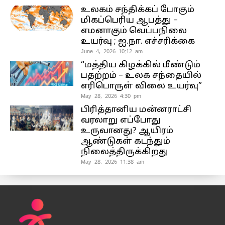
உலகம் சந்திக்கப் போகும்
மிகப்பெரிய ஆபத்து –
எமனாகும் வெப்பநிலை
உயர்வு ; ஐ.நா. எச்சரிக்கை
June 4, 2026 10:12 am
“மத்திய கிழக்கில் மீண்டும்
பதற்றம் – உலக சந்தையில்
எரிபொருள் விலை உயர்வு”
May 28, 2026 4:30 pm
பிரித்தானிய மன்னராட்சி
வரலாறு எப்போது
உருவானது? ஆயிரம்
ஆண்டுகள் கடந்தும்
நிலைத்திருக்கிறது
May 28, 2026 11:38 am