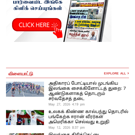
விளையாட்டு
EXPLORE ALL
அதிகாரப் போட்டியால் முடங்கிய
இலங்கை சைக்கிளோட்டத் துறை: 7
ஆண்டுகளாகத் தொடரும்
சர்வதேசத் தடை
May 27, 2026 4:19 pm
உலகக் கிண்ண கால்பந்து தொடரில்
பங்கேற்க ஈரான் வீரர்கள்
அமெரிக்கா செல்வது உறுதி
May 12, 2026 8:37 pm