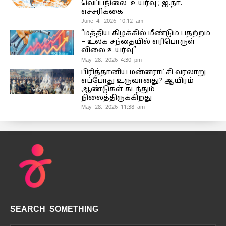
வெப்பநிலை உயர்வு ; ஐ.நா.
எச்சரிக்கை
June 4, 2026 10:12 am
“மத்திய கிழக்கில் மீண்டும் பதற்றம்
– உலக சந்தையில் எரிபொருள்
விலை உயர்வு”
May 28, 2026 4:30 pm
பிரித்தானிய மன்னராட்சி வரலாறு
எப்போது உருவானது? ஆயிரம்
ஆண்டுகள் கடந்தும்
நிலைத்திருக்கிறது
May 28, 2026 11:38 am
SEARCH SOMETHING