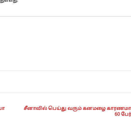
துள்ளது.
பா
சீனாவில் பெய்து வரும் கனமழை காரணம
60 பேர