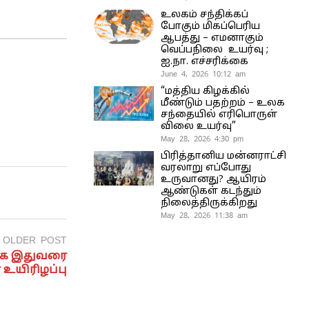
உலகம் சந்திக்கப்
போகும் மிகப்பெரிய
ஆபத்து – எமனாகும்
வெப்பநிலை உயர்வு ;
ஐ.நா. எச்சரிக்கை
June 4, 2026 10:12 am
“மத்திய கிழக்கில்
மீண்டும் பதற்றம் – உலக
சந்தையில் எரிபொருள்
விலை உயர்வு”
May 28, 2026 4:30 pm
பிரித்தானிய மன்னராட்சி
வரலாறு எப்போது
உருவானது? ஆயிரம்
ஆண்டுகள் கடந்தும்
நிலைத்திருக்கிறது
May 28, 2026 11:38 am
OLDER POST
ாக இதுவரை
் உயிரிழப்பு