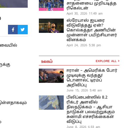
சாதனையை முறியடித்த
ரிகெல்டன்
April 30, 2026 11:49 am
்
ஸ்ரேயாஸ் ஐயரை
விடுவித்தது ஏன்?
கொல்கத்தா அணியின்
முன்னாள் பயிற்சியாளர்
விளக்கம்
April 24, 2026 5:38 pm
ரவையில்
உலகம்
EXPLORE ALL
ுக்கு
ஈரான் – அமெரிக்க போர்
முடிவுக்கு வந்தது!
டொனால்ட் டிரம்ப்
அறிவிப்பு
June 15, 2026 5:48 am
பிலிப்பைன்ஸில் 8.2
ரிக்டர் அளவில்
டுள்ளதாகவும்
நிலநடுக்கம் – ஆசியா
நாடுகள் பலவற்றுக்கும்
சுனாமி எச்சரிக்கைகள்
விடுப்பு
்
June 8, 2026 6:33 am