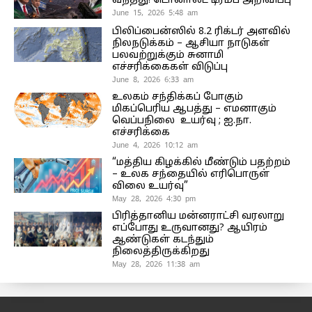
வந்தது! டொனால்ட் டிரம்ப் அறிவிப்பு
June 15, 2026 5:48 am
பிலிப்பைன்ஸில் 8.2 ரிக்டர் அளவில்
நிலநடுக்கம் – ஆசியா நாடுகள்
பலவற்றுக்கும் சுனாமி
எச்சரிக்கைகள் விடுப்பு
June 8, 2026 6:33 am
உலகம் சந்திக்கப் போகும்
மிகப்பெரிய ஆபத்து – எமனாகும்
வெப்பநிலை உயர்வு ; ஐ.நா.
எச்சரிக்கை
June 4, 2026 10:12 am
“மத்திய கிழக்கில் மீண்டும் பதற்றம்
– உலக சந்தையில் எரிபொருள்
விலை உயர்வு”
May 28, 2026 4:30 pm
பிரித்தானிய மன்னராட்சி வரலாறு
எப்போது உருவானது? ஆயிரம்
ஆண்டுகள் கடந்தும்
நிலைத்திருக்கிறது
May 28, 2026 11:38 am