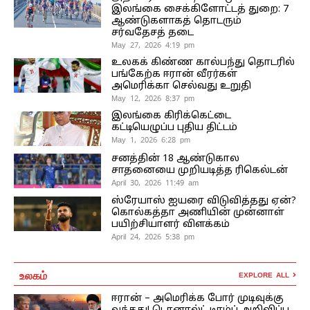
இலங்கை சைக்கிளோட்டத் துறை: 7
ஆண்டுகளாகத் தொடரும்
சர்வதேசத் தடை
May 27, 2026 4:19 pm
உலகக் கிண்ண கால்பந்து தொடரில்
பங்கேற்க ஈரான் வீரர்கள்
அமெரிக்கா செல்வது உறுதி
May 12, 2026 8:37 pm
இலங்கை கிரிக்கெட்டை
கட்டியெழுப்ப புதிய திட்டம்
May 1, 2026 6:28 pm
சனத்தின் 18 ஆண்டுகால
சாதனையை முறியடித்த ரிகெல்டன்
April 30, 2026 11:49 am
ஸ்ரேயாஸ் ஐயரை விடுவித்தது ஏன்?
கொல்கத்தா அணியின் முன்னாள்
பயிற்சியாளர் விளக்கம்
April 24, 2026 5:38 pm
உலகம்
EXPLORE ALL
ஈரான் – அமெரிக்க போர் முடிவுக்கு