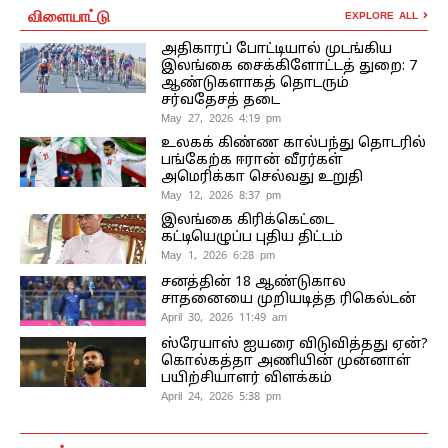
விளையாட்டு
EXPLORE ALL
அதிகாரப் போட்டியால் முடங்கிய
இலங்கை சைக்கிளோட்டத் துறை: 7
ஆண்டுகளாகத் தொடரும்
சர்வதேசத் தடை
May 27, 2026 4:19 pm
உலகக் கிண்ண கால்பந்து தொடரில்
பங்கேற்க ஈரான் வீரர்கள்
அமெரிக்கா செல்வது உறுதி
May 12, 2026 8:37 pm
இலங்கை கிரிக்கெட்டை
கட்டியெழுப்ப புதிய திட்டம்
May 1, 2026 6:28 pm
சனத்தின் 18 ஆண்டுகால
சாதனையை முறியடித்த ரிகெல்டன்
April 30, 2026 11:49 am
ஸ்ரேயாஸ் ஐயரை விடுவித்தது ஏன்?
கொல்கத்தா அணியின் முன்னாள்
பயிற்சியாளர் விளக்கம்
April 24, 2026 5:38 pm