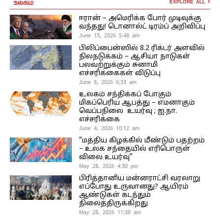
உலகம்
EXPLORE ALL
ஈரான் – அமெரிக்க போர் முடிவுக்கு
வந்தது! டொனால்ட் டிரம்ப் அறிவிப்பு
June 15, 2026 5:48 am
பிலிப்பைன்ஸில் 8.2 ரிக்டர் அளவில்
நிலநடுக்கம் – ஆசியா நாடுகள்
பலவற்றுக்கும் சுனாமி
எச்சரிக்கைகள் விடுப்பு
June 8, 2026 6:33 am
உலகம் சந்திக்கப் போகும்
மிகப்பெரிய ஆபத்து – எமனாகும்
வெப்பநிலை உயர்வு ; ஐ.நா.
எச்சரிக்கை
June 4, 2026 10:12 am
“மத்திய கிழக்கில் மீண்டும் பதற்றம்
– உலக சந்தையில் எரிபொருள்
விலை உயர்வு”
May 28, 2026 4:30 pm
பிரித்தானிய மன்னராட்சி வரலாறு
எப்போது உருவானது? ஆயிரம்
ஆண்டுகள் கடந்தும்
நிலைத்திருக்கிறது
May 28, 2026 11:38 am