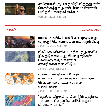
ஸ்ரேயாஸ் ஐயரை விடுவித்தது ஏன்?
கொல்கத்தா அணியின் முன்னாள்
பயிற்சியாளர் விளக்கம்
April 24, 2026 5:38 pm
உலகம்
EXPLORE ALL
ஈரான் – அமெரிக்க போர் முடிவுக்கு
வந்தது! டொனால்ட் டிரம்ப் அறிவிப்பு
June 15, 2026 5:48 am
பிலிப்பைன்ஸில் 8.2 ரிக்டர் அளவில்
நிலநடுக்கம் – ஆசியா நாடுகள்
பலவற்றுக்கும் சுனாமி
எச்சரிக்கைகள் விடுப்பு
June 8, 2026 6:33 am
உலகம் சந்திக்கப் போகும்
மிகப்பெரிய ஆபத்து – எமனாகும்
வெப்பநிலை உயர்வு ; ஐ.நா.
எச்சரிக்கை
June 4, 2026 10:12 am
“மத்திய கிழக்கில் மீண்டும் பதற்றம்
– உலக சந்தையில் எரிபொருள்
விலை உயர்வு”