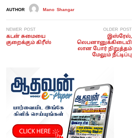
AUTHOR
Mano Shangar
NEWER POST
OLDER POST
கடன் சுமையை
இஸ்ரேல்,
குறைக்கும் கிரீஸ்
லெபனானுக்கிடையி
லான போர் நிறுத்தம்
மேலும் நீட்டிப்பு