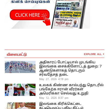
விளையாட்டு
EXPLORE ALL
அதிகாரப் போட்டியால் முடங்கிய
இலங்கை சைக்கிளோட்டத் துறை: 7
ஆண்டுகளாகத் தொடரும்
சர்வதேசத் தடை
May 27, 2026 4:19 pm
உலகக் கிண்ண கால்பந்து தொடரில்
பங்கேற்க ஈரான் வீரர்கள்
அமெரிக்கா செல்வது உறுதி
May 12, 2026 8:37 pm
இலங்கை கிரிக்கெட்டை
கட்டியெழுப்ப புதிய திட்டம்