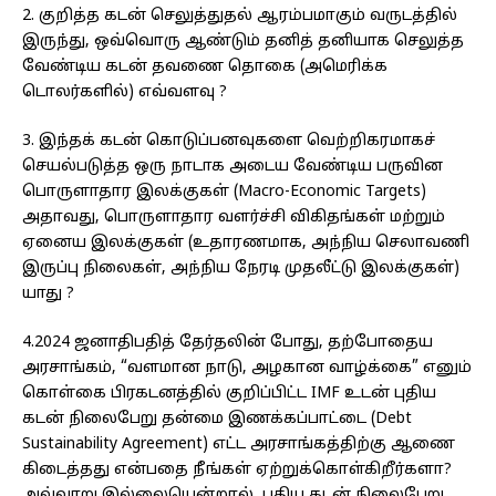
2. குறித்த கடன் செலுத்துதல் ஆரம்பமாகும் வருடத்தில்
இருந்து, ஒவ்வொரு ஆண்டும் தனித் தனியாக செலுத்த
வேண்டிய கடன் தவணை தொகை (அமெரிக்க
டொலர்களில்) எவ்வளவு ?
3. இந்தக் கடன் கொடுப்பனவுகளை வெற்றிகரமாகச்
செயல்படுத்த ஒரு நாடாக அடைய வேண்டிய பருவின
பொருளாதார இலக்குகள் (Macro-Economic Targets)
அதாவது, பொருளாதார வளர்ச்சி விகிதங்கள் மற்றும்
ஏனைய இலக்குகள் (உதாரணமாக, அந்நிய செலாவணி
இருப்பு நிலைகள், அந்நிய நேரடி முதலீட்டு இலக்குகள்)
யாது ?
4.2024 ஜனாதிபதித் தேர்தலின் போது, ​​தற்போதைய
அரசாங்கம், “வளமான நாடு, அழகான வாழ்க்கை” எனும்
கொள்கை பிரகடனத்தில் குறிப்பிட்ட IMF உடன் புதிய
கடன் நிலைபேறு தன்மை இணக்கப்பாட்டை (Debt
Sustainability Agreement) எட்ட அரசாங்கத்திற்கு ஆணை
கிடைத்தது என்பதை நீங்கள் ஏற்றுக்கொள்கிறீர்களா?
அவ்வாறு இல்லையென்றால், புதிய கடன் நிலைபேறு