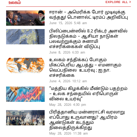
உலகம்
EXPLORE ALL
ஈரான் – அமெரிக்க போர் முடிவுக்கு
வந்தது! டொனால்ட் டிரம்ப் அறிவிப்பு
June 15, 2026 5:48 am
பிலிப்பைன்ஸில் 8.2 ரிக்டர் அளவில்
நிலநடுக்கம் – ஆசியா நாடுகள்
பலவற்றுக்கும் சுனாமி
எச்சரிக்கைகள் விடுப்பு
June 8, 2026 6:33 am
உலகம் சந்திக்கப் போகும்
மிகப்பெரிய ஆபத்து – எமனாகும்
வெப்பநிலை உயர்வு ; ஐ.நா.
எச்சரிக்கை
June 4, 2026 10:12 am
“மத்திய கிழக்கில் மீண்டும் பதற்றம்
– உலக சந்தையில் எரிபொருள்
விலை உயர்வு”
May 28, 2026 4:30 pm
பிரித்தானிய மன்னராட்சி வரலாறு
எப்போது உருவானது? ஆயிரம்
ஆண்டுகள் கடந்தும்
நிலைத்திருக்கிறது
May 28, 2026 11:38 am