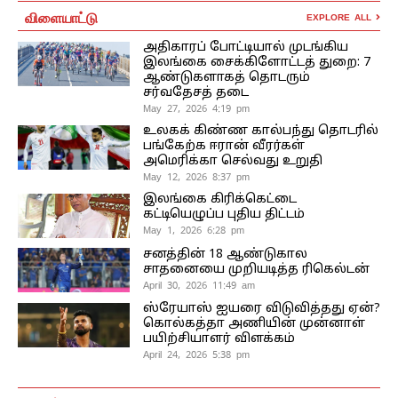
விளையாட்டு
EXPLORE ALL
அதிகாரப் போட்டியால் முடங்கிய
இலங்கை சைக்கிளோட்டத் துறை: 7
ஆண்டுகளாகத் தொடரும்
சர்வதேசத் தடை
May 27, 2026 4:19 pm
உலகக் கிண்ண கால்பந்து தொடரில்
பங்கேற்க ஈரான் வீரர்கள்
அமெரிக்கா செல்வது உறுதி
May 12, 2026 8:37 pm
இலங்கை கிரிக்கெட்டை
கட்டியெழுப்ப புதிய திட்டம்
May 1, 2026 6:28 pm
சனத்தின் 18 ஆண்டுகால
சாதனையை முறியடித்த ரிகெல்டன்
April 30, 2026 11:49 am
ஸ்ரேயாஸ் ஐயரை விடுவித்தது ஏன்?
கொல்கத்தா அணியின் முன்னாள்
பயிற்சியாளர் விளக்கம்
April 24, 2026 5:38 pm