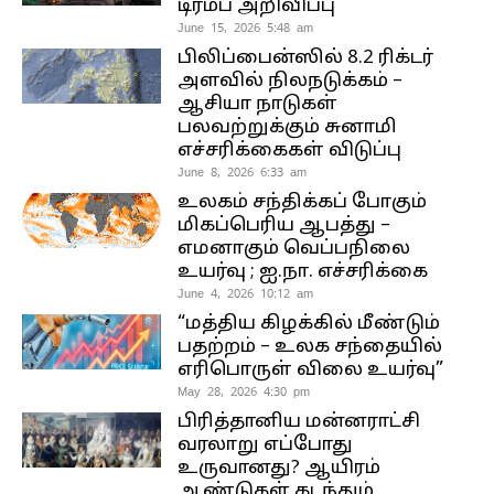
டிரம்ப் அறிவிப்பு
June 15, 2026 5:48 am
பிலிப்பைன்ஸில் 8.2 ரிக்டர்
அளவில் நிலநடுக்கம் –
ஆசியா நாடுகள்
பலவற்றுக்கும் சுனாமி
எச்சரிக்கைகள் விடுப்பு
June 8, 2026 6:33 am
உலகம் சந்திக்கப் போகும்
மிகப்பெரிய ஆபத்து –
எமனாகும் வெப்பநிலை
உயர்வு ; ஐ.நா. எச்சரிக்கை
June 4, 2026 10:12 am
“மத்திய கிழக்கில் மீண்டும்
பதற்றம் – உலக சந்தையில்
எரிபொருள் விலை உயர்வு”
May 28, 2026 4:30 pm
பிரித்தானிய மன்னராட்சி
வரலாறு எப்போது
உருவானது? ஆயிரம்
ஆண்டுகள் கடந்தும்