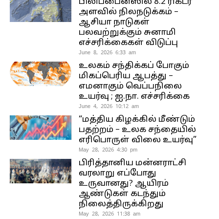
பிலிப்பைன்ஸில் 8.2 ரிக்டர்
அளவில் நிலநடுக்கம் –
ஆசியா நாடுகள்
பலவற்றுக்கும் சுனாமி
எச்சரிக்கைகள் விடுப்பு
June 8, 2026 6:33 am
உலகம் சந்திக்கப் போகும்
மிகப்பெரிய ஆபத்து –
எமனாகும் வெப்பநிலை
உயர்வு ; ஐ.நா. எச்சரிக்கை
June 4, 2026 10:12 am
“மத்திய கிழக்கில் மீண்டும்
பதற்றம் – உலக சந்தையில்
எரிபொருள் விலை உயர்வு”
May 28, 2026 4:30 pm
பிரித்தானிய மன்னராட்சி
வரலாறு எப்போது
உருவானது? ஆயிரம்
ஆண்டுகள் கடந்தும்
நிலைத்திருக்கிறது
May 28, 2026 11:38 am