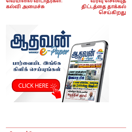
வெயிலில் விடாதீர்கள்:
வரவு செலவுத்
கல்வி அமைச்சு
திட்டத்தை தாக்கல்
செய்கிறது