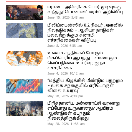
ஈரான் – அமெரிக்க போர் முடிவுக்கு
வந்தது! டொனால்ட் டிரம்ப் அறிவிப்பு
June 15, 2026 5:48 am
பிலிப்பைன்ஸில் 8.2 ரிக்டர் அளவில்
நிலநடுக்கம் – ஆசியா நாடுகள்
பலவற்றுக்கும் சுனாமி
எச்சரிக்கைகள் விடுப்பு
June 8, 2026 6:33 am
உலகம் சந்திக்கப் போகும்
மிகப்பெரிய ஆபத்து – எமனாகும்
வெப்பநிலை உயர்வு ; ஐ.நா.
எச்சரிக்கை
June 4, 2026 10:12 am
“மத்திய கிழக்கில் மீண்டும் பதற்றம்
– உலக சந்தையில் எரிபொருள்
விலை உயர்வு”
May 28, 2026 4:30 pm
பிரித்தானிய மன்னராட்சி வரலாறு
எப்போது உருவானது? ஆயிரம்
ஆண்டுகள் கடந்தும்
நிலைத்திருக்கிறது
May 28, 2026 11:38 am