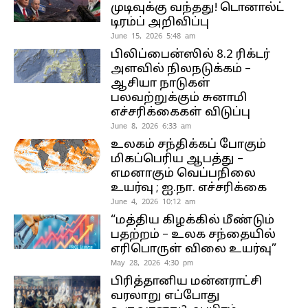
முடிவுக்கு வந்தது! டொனால்ட்
டிரம்ப் அறிவிப்பு
June 15, 2026 5:48 am
பிலிப்பைன்ஸில் 8.2 ரிக்டர்
அளவில் நிலநடுக்கம் –
ஆசியா நாடுகள்
பலவற்றுக்கும் சுனாமி
எச்சரிக்கைகள் விடுப்பு
June 8, 2026 6:33 am
உலகம் சந்திக்கப் போகும்
மிகப்பெரிய ஆபத்து –
எமனாகும் வெப்பநிலை
உயர்வு ; ஐ.நா. எச்சரிக்கை
June 4, 2026 10:12 am
“மத்திய கிழக்கில் மீண்டும்
பதற்றம் – உலக சந்தையில்
எரிபொருள் விலை உயர்வு”
May 28, 2026 4:30 pm
பிரித்தானிய மன்னராட்சி
வரலாறு எப்போது