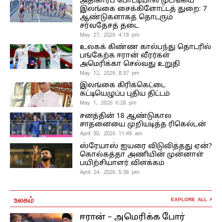
அதிகாரப் போட்டியால் முடங்கிய
இலங்கை சைக்கிளோட்டத் துறை: 7
ஆண்டுகளாகத் தொடரும்
சர்வதேசத் தடை
May 27, 2026 4:19 pm
உலகக் கிண்ண கால்பந்து தொடரில்
பங்கேற்க ஈரான் வீரர்கள்
அமெரிக்கா செல்வது உறுதி
May 12, 2026 8:37 pm
இலங்கை கிரிக்கெட்டை
கட்டியெழுப்ப புதிய திட்டம்
May 1, 2026 6:28 pm
சனத்தின் 18 ஆண்டுகால
சாதனையை முறியடித்த ரிகெல்டன்
April 30, 2026 11:49 am
ஸ்ரேயாஸ் ஐயரை விடுவித்தது ஏன்?
கொல்கத்தா அணியின் முன்னாள்
பயிற்சியாளர் விளக்கம்
April 24, 2026 5:38 pm
உலகம்
EXPLORE ALL
ஈரான் – அமெரிக்க போர்