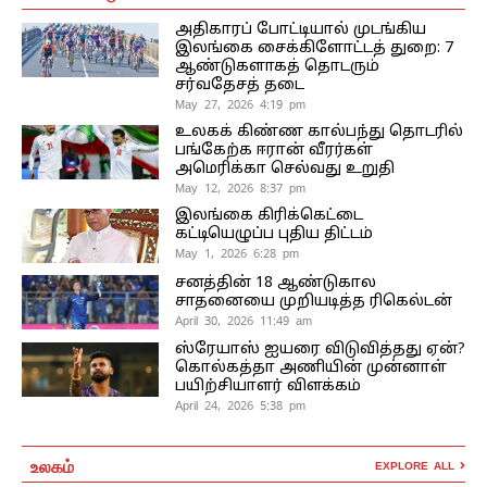
அதிகாரப் போட்டியால் முடங்கிய
இலங்கை சைக்கிளோட்டத் துறை: 7
ஆண்டுகளாகத் தொடரும்
சர்வதேசத் தடை
May 27, 2026 4:19 pm
உலகக் கிண்ண கால்பந்து தொடரில்
பங்கேற்க ஈரான் வீரர்கள்
அமெரிக்கா செல்வது உறுதி
May 12, 2026 8:37 pm
இலங்கை கிரிக்கெட்டை
கட்டியெழுப்ப புதிய திட்டம்
May 1, 2026 6:28 pm
சனத்தின் 18 ஆண்டுகால
சாதனையை முறியடித்த ரிகெல்டன்
April 30, 2026 11:49 am
ஸ்ரேயாஸ் ஐயரை விடுவித்தது ஏன்?
கொல்கத்தா அணியின் முன்னாள்
பயிற்சியாளர் விளக்கம்
April 24, 2026 5:38 pm
உலகம்
EXPLORE ALL