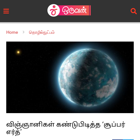
Home
தொழில்நுட்பம்
விஞ்ஞானிகள் கண்டுபிடித்த ‘சூப்பர்
எர்த்’