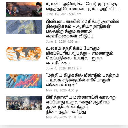
ஈரான் – அமெரிக்க போர் முடிவுக்கு
வந்தது! டொனால்ட் டிரம்ப் அறிவிப்பு
June 15, 2026 5:48 am
பிலிப்பைன்ஸில் 8.2 ரிக்டர் அளவில்
நிலநடுக்கம் – ஆசியா நாடுகள்
பலவற்றுக்கும் சுனாமி
எச்சரிக்கைகள் விடுப்பு
June 8, 2026 6:33 am
உலகம் சந்திக்கப் போகும்
மிகப்பெரிய ஆபத்து – எமனாகும்
வெப்பநிலை உயர்வு ; ஐ.நா.
எச்சரிக்கை
June 4, 2026 10:12 am
“மத்திய கிழக்கில் மீண்டும் பதற்றம்
– உலக சந்தையில் எரிபொருள்
விலை உயர்வு”
May 28, 2026 4:30 pm
பிரித்தானிய மன்னராட்சி வரலாறு
எப்போது உருவானது? ஆயிரம்
ஆண்டுகள் கடந்தும்
நிலைத்திருக்கிறது
May 28, 2026 11:38 am