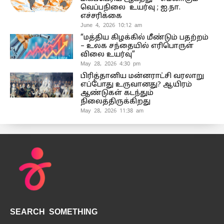
வெப்பநிலை உயர்வு ; ஐ.நா.
எச்சரிக்கை
June 4, 2026 10:12 am
“மத்திய கிழக்கில் மீண்டும் பதற்றம்
– உலக சந்தையில் எரிபொருள்
விலை உயர்வு”
May 28, 2026 4:30 pm
பிரித்தானிய மன்னராட்சி வரலாறு
எப்போது உருவானது? ஆயிரம்
ஆண்டுகள் கடந்தும்
நிலைத்திருக்கிறது
May 28, 2026 11:38 am
SEARCH SOMETHING