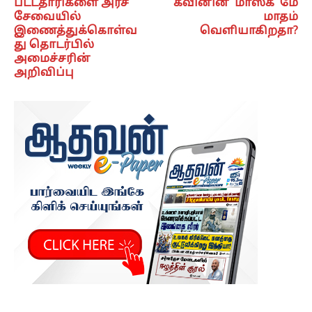
பட்டதாரிகளை அரச
கவினின் ‘மாஸ்க்’ மே
சேவையில்
மாதம்
இணைத்துக்கொள்வ
வெளியாகிறதா?
து தொடர்பில்
அமைச்சரின்
அறிவிப்பு