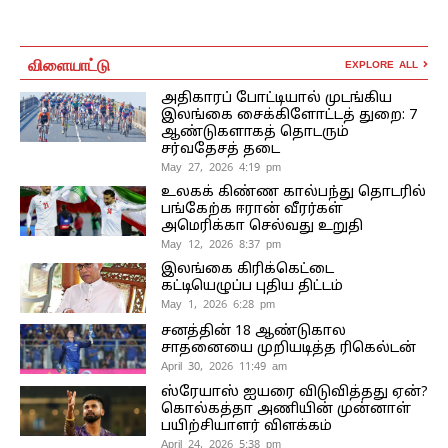
விளையாட்டு
EXPLORE ALL
அதிகாரப் போட்டியால் முடங்கிய
இலங்கை சைக்கிளோட்டத் துறை: 7
ஆண்டுகளாகத் தொடரும்
சர்வதேசத் தடை
May 27, 2026 4:19 pm
உலகக் கிண்ண கால்பந்து தொடரில்
பங்கேற்க ஈரான் வீரர்கள்
அமெரிக்கா செல்வது உறுதி
May 12, 2026 8:37 pm
இலங்கை கிரிக்கெட்டை
கட்டியெழுப்ப புதிய திட்டம்
May 1, 2026 6:28 pm
சனத்தின் 18 ஆண்டுகால
சாதனையை முறியடித்த ரிகெல்டன்
April 30, 2026 11:49 am
ஸ்ரேயாஸ் ஐயரை விடுவித்தது ஏன்?
கொல்கத்தா அணியின் முன்னாள்
பயிற்சியாளர் விளக்கம்
April 24, 2026 5:38 pm