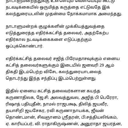
நாடாளுமன்றத்துக்கு உள்ளேயும் வெளியேயும் கூட்டு
நடவடிக்கையில் ஒருமித்த கருத்தை எட்டுவதே இக்
கலந்துரையடலின் முதன்மை நோக்கமாமாக அமைந்தது.
நாடாளுமன்றக் குழுக்களின் முக்கியத்துவத்தை
எடுத்துரைத்த எதிர்க்கட்சித் தலைவர், அதற்கேற்ப
எதிர்கால நடவடிக்கைகளை எடுப்பதற்கும்
ஒப்புக்கொண்டார்.
எதிர்க்கட்சித் தலைவர் சஜித் பிரேமதாசவுக்கும் எனைய
கட்சித் தலைவர்களுக்கும் இடையில் ஜனவரி 29 ஆம்
திகதி இடம்பெற்ற விசேட கலந்துரையாடலைத்
தொடர்ந்து இந்த சந்திப்பு இடம்பெற்றுள்ளது.
இதில் ஏனைய கட்சித் தலைவர்களான கயந்த
கருணாதிலக, ஜே.சி. அலவத்துவல, அஜித் பி பெரேரா,
ரிஷாத் பதியுதீன், நாமல் ராஜபக்ஷ, திலித் ஜயவீர,
தயாசிறி ஜயசேகர, ரவி கருணாநாயக்க, ஜீவன்
தொண்டமான், சிவஞானம் ஸ்ரீதரன், பி.சத்தியலிங்கம்,
ஏ. காரியப்பர், வி. ராதாகிருஷ்ணன், அனுராதா ஜயரத்ன,