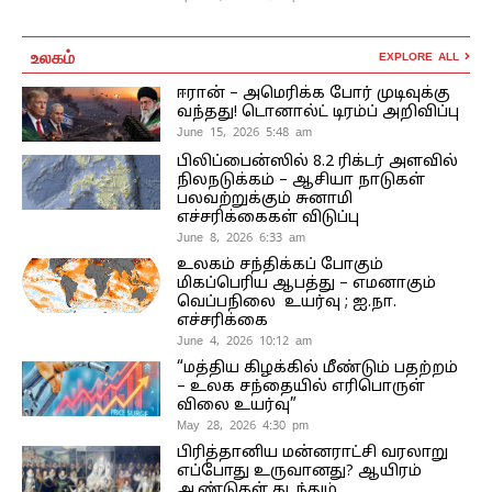
உலகம்
EXPLORE ALL
ஈரான் – அமெரிக்க போர் முடிவுக்கு
வந்தது! டொனால்ட் டிரம்ப் அறிவிப்பு
June 15, 2026 5:48 am
பிலிப்பைன்ஸில் 8.2 ரிக்டர் அளவில்
நிலநடுக்கம் – ஆசியா நாடுகள்
பலவற்றுக்கும் சுனாமி
எச்சரிக்கைகள் விடுப்பு
June 8, 2026 6:33 am
உலகம் சந்திக்கப் போகும்
மிகப்பெரிய ஆபத்து – எமனாகும்
வெப்பநிலை உயர்வு ; ஐ.நா.
எச்சரிக்கை
June 4, 2026 10:12 am
“மத்திய கிழக்கில் மீண்டும் பதற்றம்
– உலக சந்தையில் எரிபொருள்
விலை உயர்வு”
May 28, 2026 4:30 pm
பிரித்தானிய மன்னராட்சி வரலாறு
எப்போது உருவானது? ஆயிரம்
ஆண்டுகள் கடந்தும்