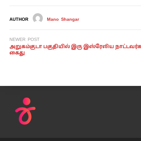
AUTHOR
Mano Shangar
NEWER POST
அறுகம்குடா பகுதியில் இரு இஸ்ரேலிய நாட்டவர்க
கைது