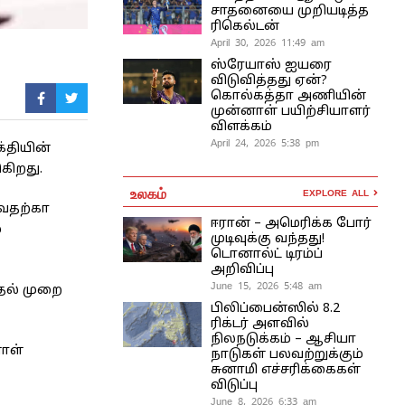
சாதனையை முறியடித்த
ரிகெல்டன்
April 30, 2026 11:49 am
ஸ்ரேயாஸ் ஐயரை
விடுவித்தது ஏன்?
கொல்கத்தா அணியின்
முன்னாள் பயிற்சியாளர்
விளக்கம்
April 24, 2026 5:38 pm
்தியின்
கிறது.
உலகம்
EXPLORE ALL
ைவதற்கா
ஈரான் – அமெரிக்க போர்
்
முடிவுக்கு வந்தது!
டொனால்ட் டிரம்ப்
அறிவிப்பு
June 15, 2026 5:48 am
தல் முறை
பிலிப்பைன்ஸில் 8.2
ரிக்டர் அளவில்
நிலநடுக்கம் – ஆசியா
னாள்
நாடுகள் பலவற்றுக்கும்
சுனாமி எச்சரிக்கைகள்
விடுப்பு
June 8, 2026 6:33 am