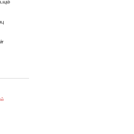
ையும்
பு
ள்
ல்