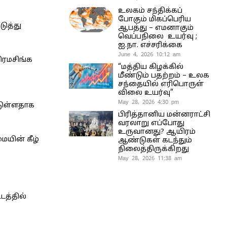
உலகம் சந்திக்கப்
போகும் மிகப்பெரிய
ுத்து
ஆபத்து – எமனாகும்
வெப்பநிலை உயர்வு ;
ஐ.நா. எச்சரிக்கை
June 4, 2026 10:12 am
ிரமசிங்க
“மத்திய கிழக்கில்
மீண்டும் பதற்றம் – உலக
சந்தையில் எரிபொருள்
விலை உயர்வு”
May 28, 2026 4:30 pm
்டுள்ளதாக
பிரித்தானிய மன்னராட்சி
வரலாறு எப்போது
உருவானது? ஆயிரம்
யின் கீழ்
ஆண்டுகள் கடந்தும்
நிலைத்திருக்கிறது
May 28, 2026 11:38 am
டத்தில்