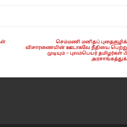
ள்
செம்மணி மனிதப் புதைகுழிக்
விசாரணையின் ஊடாகவே நீதியை பெற்று
முடியும் – புலம்பெயர் தமிழர்கள்
அரசாங்கத்துக்