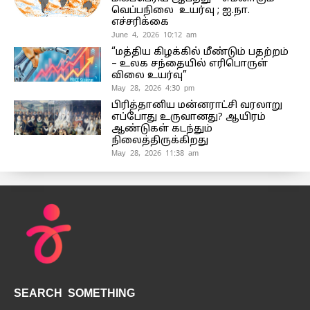
வெப்பநிலை உயர்வு ; ஐ.நா.
எச்சரிக்கை
June 4, 2026 10:12 am
“மத்திய கிழக்கில் மீண்டும் பதற்றம்
– உலக சந்தையில் எரிபொருள்
விலை உயர்வு”
May 28, 2026 4:30 pm
பிரித்தானிய மன்னராட்சி வரலாறு
எப்போது உருவானது? ஆயிரம்
ஆண்டுகள் கடந்தும்
நிலைத்திருக்கிறது
May 28, 2026 11:38 am
SEARCH SOMETHING