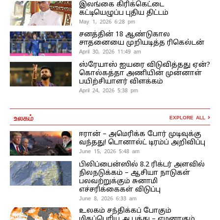
இலங்கை கிரிக்கெட்டை
கட்டியெழுப்ப புதிய திட்டம்
May 1, 2026 6:28 pm
சனத்தின் 18 ஆண்டுகால
சாதனையை முறியடித்த ரிகெல்டன்
April 30, 2026 11:49 am
ஸ்ரேயாஸ் ஐயரை விடுவித்தது ஏன்?
கொல்கத்தா அணியின் முன்னாள்
பயிற்சியாளர் விளக்கம்
April 24, 2026 5:38 pm
உலகம்
EXPLORE ALL
ஈரான் – அமெரிக்க போர் முடிவுக்கு
வந்தது! டொனால்ட் டிரம்ப் அறிவிப்பு
June 15, 2026 5:48 am
பிலிப்பைன்ஸில் 8.2 ரிக்டர் அளவில்
நிலநடுக்கம் – ஆசியா நாடுகள்
பலவற்றுக்கும் சுனாமி
எச்சரிக்கைகள் விடுப்பு
June 8, 2026 6:33 am
உலகம் சந்திக்கப் போகும்
மிகப்பெரிய ஆபத்து – எமனாகும்