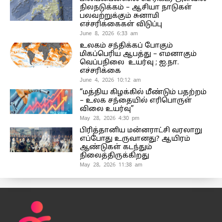
நிலநடுக்கம் – ஆசியா நாடுகள்
பலவற்றுக்கும் சுனாமி
எச்சரிக்கைகள் விடுப்பு
June 8, 2026 6:33 am
உலகம் சந்திக்கப் போகும்
மிகப்பெரிய ஆபத்து – எமனாகும்
வெப்பநிலை உயர்வு ; ஐ.நா.
எச்சரிக்கை
June 4, 2026 10:12 am
“மத்திய கிழக்கில் மீண்டும் பதற்றம்
– உலக சந்தையில் எரிபொருள்
விலை உயர்வு”
May 28, 2026 4:30 pm
பிரித்தானிய மன்னராட்சி வரலாறு
எப்போது உருவானது? ஆயிரம்
ஆண்டுகள் கடந்தும்
நிலைத்திருக்கிறது
May 28, 2026 11:38 am