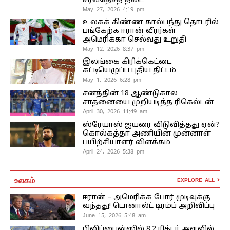
சர்வதேசத் தடை
May 27, 2026 4:19 pm
உலகக் கிண்ண கால்பந்து தொடரில்
பங்கேற்க ஈரான் வீரர்கள்
அமெரிக்கா செல்வது உறுதி
May 12, 2026 8:37 pm
இலங்கை கிரிக்கெட்டை
கட்டியெழுப்ப புதிய திட்டம்
May 1, 2026 6:28 pm
சனத்தின் 18 ஆண்டுகால
சாதனையை முறியடித்த ரிகெல்டன்
April 30, 2026 11:49 am
ஸ்ரேயாஸ் ஐயரை விடுவித்தது ஏன்?
கொல்கத்தா அணியின் முன்னாள்
பயிற்சியாளர் விளக்கம்
April 24, 2026 5:38 pm
உலகம்
EXPLORE ALL
ஈரான் – அமெரிக்க போர் முடிவுக்கு
வந்தது! டொனால்ட் டிரம்ப் அறிவிப்பு
June 15, 2026 5:48 am
பிலிப்பைன்ஸில் 8.2 ரிக்டர் அளவில்