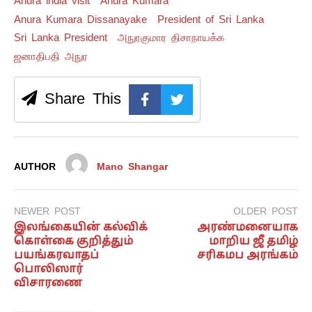
Anura india visit
Anura Kumara
Anura Kumara Dissanayake
President of Sri Lanka
Sri Lanka President
அநுரகுமார திசாநாயக்க
ஜனாதிபதி அநுர
Share This
AUTHOR
Mano Shangar
NEWER POST
OLDER POST
இலங்கையின் கல்விக்
அரண்மனையாக
கொள்கை குறித்தும்
மாறிய ஜீ தமிழ்
பயங்கரவாதப்
சரிகமப அரங்கம்
பொலிஸார்
விசாரணை