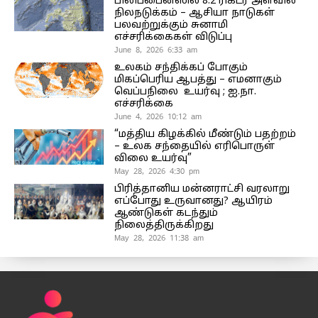
பிலிப்பைன்ஸில் 8.2 ரிக்டர் அளவில்
நிலநடுக்கம் – ஆசியா நாடுகள்
பலவற்றுக்கும் சுனாமி
எச்சரிக்கைகள் விடுப்பு
June 8, 2026 6:33 am
உலகம் சந்திக்கப் போகும்
மிகப்பெரிய ஆபத்து – எமனாகும்
வெப்பநிலை உயர்வு ; ஐ.நா.
எச்சரிக்கை
June 4, 2026 10:12 am
“மத்திய கிழக்கில் மீண்டும் பதற்றம்
– உலக சந்தையில் எரிபொருள்
விலை உயர்வு”
May 28, 2026 4:30 pm
பிரித்தானிய மன்னராட்சி வரலாறு
எப்போது உருவானது? ஆயிரம்
ஆண்டுகள் கடந்தும்
நிலைத்திருக்கிறது
May 28, 2026 11:38 am