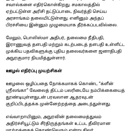
சவால்களை எதிர்கொள்கிறது. சமகாலத்தில்
ஏற்பட்டுள்ள அரிசி தட்டுப்பாடை நிவர்த்தி செய்ய
அரசாங்கம் தலையிட்டுள்ளது. எனினும் அந்தப்
பிரச்சியை இன்னும் முழுமையாக தீர்க்கப்படவில்லை.
மேலும், பொலிஸ்மா அதிபர், தலைமை நீதிபதி,
இராணுவத் தளபதி மற்றும் கடற்படைத் தளபதி உள்ளிட்ட
முக்கிய பதவிகளுக்கு புதிய தலைவர்களை ஜனாதிபதி
அநுரகுமார நியமித்துள்ளார்.
ஊழல் எதிர்ப்பு முயற்சிகள்
ஊழலை ஒழிப்பதை நோக்கமாகக் கொண்ட “க்ளீன்
ஸ்ரீலங்கா” வேலைத் திட்டம் பலரிடையே நம்பிக்கையைத்
தூண்டியுள்ளதுடன் பரவலான ஆதரவுடன்
குறிப்பிடத்தக்க முன்னேற்றத்தை அடைந்துள்ளது.
எவ்வாறாயினும், அநுரவின் தலைமைத்துவம்
அதிர்ச்சியூட்டும் சீர்திருத்தங்கள் உட்பட தீவிரமான
மாற்றத்தைக் கொண்டுவரும் என்று சிலர்