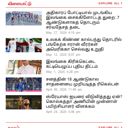
விளையாட்டு
EXPLORE ALL
அதிகாரப் போட்டியால் முடங்கிய
இலங்கை சைக்கிளோட்டத் துறை: 7
ஆண்டுகளாகத் தொடரும்
சர்வதேசத் தடை
May 27, 2026 4:19 pm
உலகக் கிண்ண கால்பந்து தொடரில்
பங்கேற்க ஈரான் வீரர்கள்
அமெரிக்கா செல்வது உறுதி
May 12, 2026 8:37 pm
இலங்கை கிரிக்கெட்டை
கட்டியெழுப்ப புதிய திட்டம்
May 1, 2026 6:28 pm
சனத்தின் 18 ஆண்டுகால
சாதனையை முறியடித்த ரிகெல்டன்
April 30, 2026 11:49 am
ஸ்ரேயாஸ் ஐயரை விடுவித்தது ஏன்?
கொல்கத்தா அணியின் முன்னாள்
பயிற்சியாளர் விளக்கம்
April 24, 2026 5:38 pm
உலகம்
EXPLORE ALL