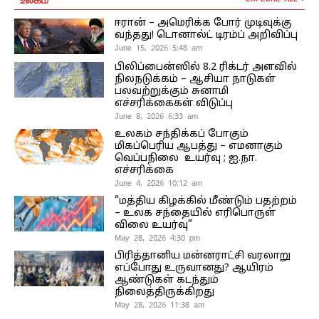
ஈரான் – அமெரிக்க போர் முடிவுக்கு
வந்தது! டொனால்ட் டிரம்ப் அறிவிப்பு
June 15, 2026 5:48 am
பிலிப்பைன்ஸில் 8.2 ரிக்டர் அளவில்
நிலநடுக்கம் – ஆசியா நாடுகள்
பலவற்றுக்கும் சுனாமி
எச்சரிக்கைகள் விடுப்பு
June 8, 2026 6:33 am
உலகம் சந்திக்கப் போகும்
மிகப்பெரிய ஆபத்து – எமனாகும்
வெப்பநிலை உயர்வு ; ஐ.நா.
எச்சரிக்கை
June 4, 2026 10:12 am
“மத்திய கிழக்கில் மீண்டும் பதற்றம்
– உலக சந்தையில் எரிபொருள்
விலை உயர்வு”
May 28, 2026 4:30 pm
பிரித்தானிய மன்னராட்சி வரலாறு
எப்போது உருவானது? ஆயிரம்
ஆண்டுகள் கடந்தும்
நிலைத்திருக்கிறது
May 28, 2026 11:38 am