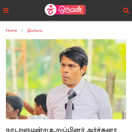
Home
இலங்கை
நாடாளுமன்ற உறுப்பினர் அர்ச்சுனா