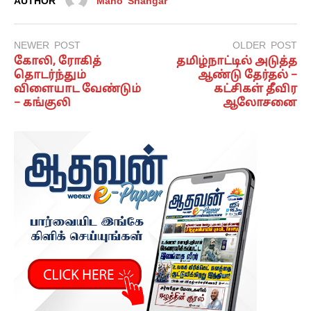
AUTHOR
Mano Shangar
NEWER POST
OLDER POST
கோலி, ரோகித்
தமிழ்நாட்டில் அடுத்த
தொடர்ந்தும்
ஆண்டு தேர்தல் –
விளையாட வேண்டும்
கட்சிகள் தீவிர
– கங்குலி
ஆலோசனை