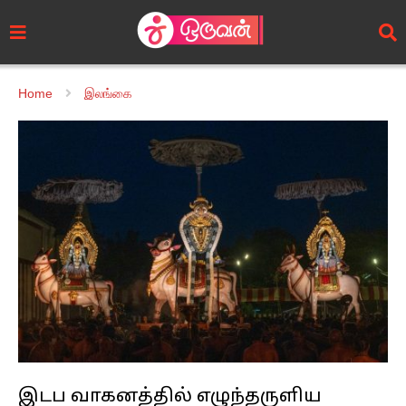
Home
இலங்கை
இடப வாகனத்தில் எழுந்தருளிய