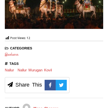
Post Views:
12
CATEGORIES
இலங்கை
TAGS
Nallur
Nallur Murugan Kovil
Share This