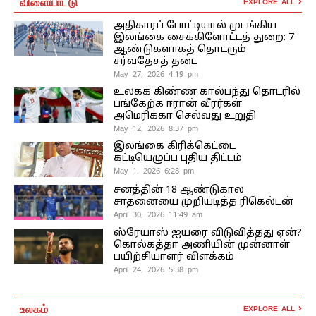
விளையாட்டு
EXPLORE ALL
அதிகாரப் போட்டியால் முடங்கிய
இலங்கை சைக்கிளோட்டத் துறை: 7
ஆண்டுகளாகத் தொடரும்
சர்வதேசத் தடை
May 27, 2026 4:19 pm
உலகக் கிண்ண கால்பந்து தொடரில்
பங்கேற்க ஈரான் வீரர்கள்
அமெரிக்கா செல்வது உறுதி
May 12, 2026 8:37 pm
இலங்கை கிரிக்கெட்டை
கட்டியெழுப்ப புதிய திட்டம்
May 1, 2026 6:28 pm
சனத்தின் 18 ஆண்டுகால
சாதனையை முறியடித்த ரிகெல்டன்
April 30, 2026 11:49 am
ஸ்ரேயாஸ் ஐயரை விடுவித்தது ஏன்?
கொல்கத்தா அணியின் முன்னாள்
பயிற்சியாளர் விளக்கம்
April 24, 2026 5:38 pm
உலகம்
EXPLORE ALL