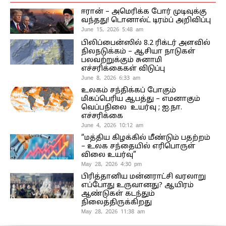
ஈரான் – அமெரிக்க போர் முடிவுக்கு
வந்தது! டொனால்ட் டிரம்ப் அறிவிப்பு
June 15, 2026 5:48 am
பிலிப்பைன்ஸில் 8.2 ரிக்டர் அளவில்
நிலநடுக்கம் – ஆசியா நாடுகள்
பலவற்றுக்கும் சுனாமி
எச்சரிக்கைகள் விடுப்பு
June 8, 2026 6:33 am
உலகம் சந்திக்கப் போகும்
மிகப்பெரிய ஆபத்து – எமனாகும்
வெப்பநிலை உயர்வு ; ஐ.நா.
எச்சரிக்கை
June 4, 2026 10:12 am
“மத்திய கிழக்கில் மீண்டும் பதற்றம்
– உலக சந்தையில் எரிபொருள்
விலை உயர்வு”
May 28, 2026 4:30 pm
பிரித்தானிய மன்னராட்சி வரலாறு
எப்போது உருவானது? ஆயிரம்
ஆண்டுகள் கடந்தும்
நிலைத்திருக்கிறது
May 28, 2026 11:38 am