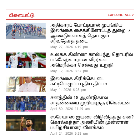
விளையாட்டு
EXPLORE ALL
அதிகாரப் போட்டியால் முடங்கிய
இலங்கை சைக்கிளோட்டத் துறை: 7
ஆண்டுகளாகத் தொடரும்
சர்வதேசத் தடை
May 27, 2026 4:19 pm
உலகக் கிண்ண கால்பந்து தொடரில்
பங்கேற்க ஈரான் வீரர்கள்
அமெரிக்கா செல்வது உறுதி
May 12, 2026 8:37 pm
இலங்கை கிரிக்கெட்டை
கட்டியெழுப்ப புதிய திட்டம்
May 1, 2026 6:28 pm
சனத்தின் 18 ஆண்டுகால
சாதனையை முறியடித்த ரிகெல்டன்
April 30, 2026 11:49 am
ஸ்ரேயாஸ் ஐயரை விடுவித்தது ஏன்?
கொல்கத்தா அணியின் முன்னாள்
பயிற்சியாளர் விளக்கம்
April 24, 2026 5:38 pm