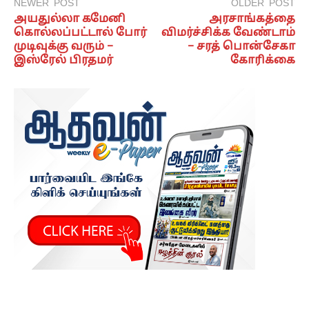
NEWER POST
OLDER POST
அயதுல்லா கமேனி
அரசாங்கத்தை
கொல்லப்பட்டால் போர்
விமர்ச்சிக்க வேண்டாம்
முடிவுக்கு வரும் –
– சரத் பொன்சேகா
இஸ்ரேல் பிரதமர்
கோரிக்கை