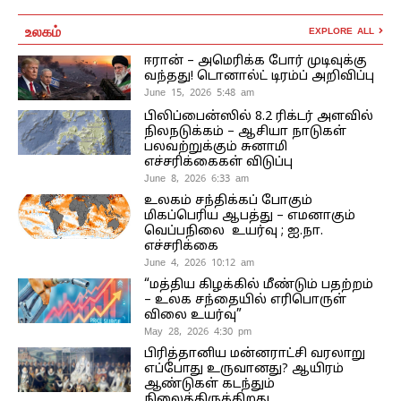
உலகம்
EXPLORE ALL
ஈரான் – அமெரிக்க போர் முடிவுக்கு
வந்தது! டொனால்ட் டிரம்ப் அறிவிப்பு
June 15, 2026 5:48 am
பிலிப்பைன்ஸில் 8.2 ரிக்டர் அளவில்
நிலநடுக்கம் – ஆசியா நாடுகள்
பலவற்றுக்கும் சுனாமி
எச்சரிக்கைகள் விடுப்பு
June 8, 2026 6:33 am
உலகம் சந்திக்கப் போகும்
மிகப்பெரிய ஆபத்து – எமனாகும்
வெப்பநிலை உயர்வு ; ஐ.நா.
எச்சரிக்கை
June 4, 2026 10:12 am
“மத்திய கிழக்கில் மீண்டும் பதற்றம்
– உலக சந்தையில் எரிபொருள்
விலை உயர்வு”
May 28, 2026 4:30 pm
பிரித்தானிய மன்னராட்சி வரலாறு
எப்போது உருவானது? ஆயிரம்
ஆண்டுகள் கடந்தும்
நிலைத்திருக்கிறது