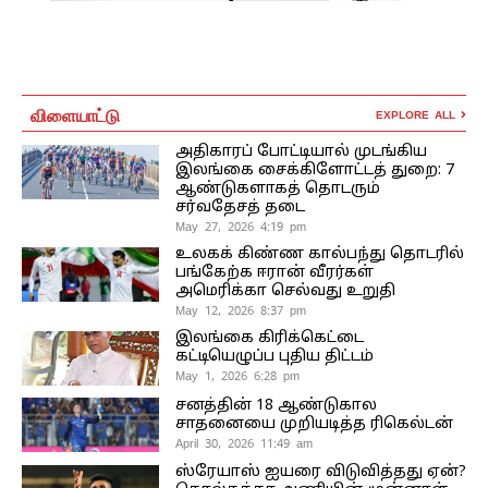
விளையாட்டு
EXPLORE ALL
அதிகாரப் போட்டியால் முடங்கிய
இலங்கை சைக்கிளோட்டத் துறை: 7
ஆண்டுகளாகத் தொடரும்
சர்வதேசத் தடை
May 27, 2026 4:19 pm
உலகக் கிண்ண கால்பந்து தொடரில்
பங்கேற்க ஈரான் வீரர்கள்
அமெரிக்கா செல்வது உறுதி
May 12, 2026 8:37 pm
இலங்கை கிரிக்கெட்டை
கட்டியெழுப்ப புதிய திட்டம்
May 1, 2026 6:28 pm
சனத்தின் 18 ஆண்டுகால
சாதனையை முறியடித்த ரிகெல்டன்
April 30, 2026 11:49 am
ஸ்ரேயாஸ் ஐயரை விடுவித்தது ஏன்?