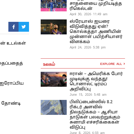
சாதனையை முறியடித்த
ரிகெல்டன்
April 30, 2026 11:49 am
ஸ்ரேயாஸ் ஐயரை
விடுவித்தது ஏன்?
கொல்கத்தா அணியின்
முன்னாள் பயிற்சியாளர்
விளக்கம்
ின் உடல்கள்
April 24, 2026 5:38 pm
உலகம்
ுதைப்பதைத்
EXPLORE ALL
ஈரான் – அமெரிக்க போர்
முடிவுக்கு வந்தது!
ு ஐரோப்பிய
டொனால்ட் டிரம்ப்
அறிவிப்பு
June 15, 2026 5:48 am
பிலிப்பைன்ஸில் 8.2
ளை தோண்டி
ரிக்டர் அளவில்
நிலநடுக்கம் – ஆசியா
நாடுகள் பலவற்றுக்கும்
சுனாமி எச்சரிக்கைகள்
விடுப்பு
June 8, 2026 6:33 am