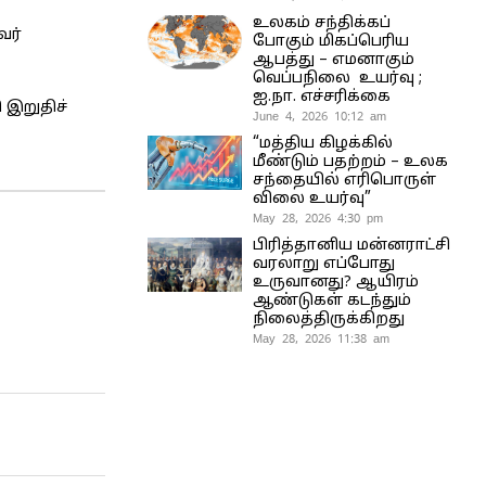
உலகம் சந்திக்கப்
வர்
போகும் மிகப்பெரிய
ஆபத்து – எமனாகும்
வெப்பநிலை உயர்வு ;
ஐ.நா. எச்சரிக்கை
 இறுதிச்
June 4, 2026 10:12 am
“மத்திய கிழக்கில்
மீண்டும் பதற்றம் – உலக
சந்தையில் எரிபொருள்
விலை உயர்வு”
May 28, 2026 4:30 pm
பிரித்தானிய மன்னராட்சி
வரலாறு எப்போது
உருவானது? ஆயிரம்
ஆண்டுகள் கடந்தும்
நிலைத்திருக்கிறது
May 28, 2026 11:38 am