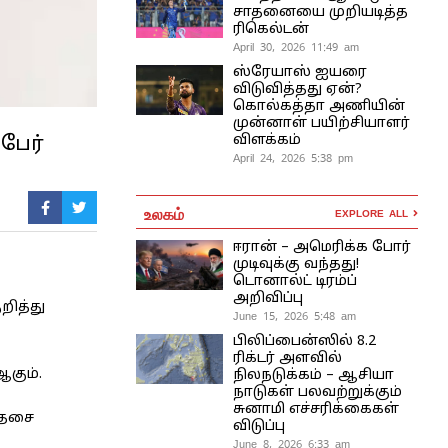
சாதனையை முறியடித்த
ரிகெல்டன்
April 30, 2026 11:49 am
ஸ்ரேயாஸ் ஐயரை
விடுவித்தது ஏன்?
கொல்கத்தா அணியின்
முன்னாள் பயிற்சியாளர்
விளக்கம்
பேர்
April 24, 2026 5:38 pm
உலகம்
EXPLORE ALL
ஈரான் – அமெரிக்க போர்
முடிவுக்கு வந்தது!
டொனால்ட் டிரம்ப்
அறிவிப்பு
றித்து
June 15, 2026 5:48 am
பிலிப்பைன்ஸில் 8.2
ரிக்டர் அளவில்
கும்.
நிலநடுக்கம் – ஆசியா
நாடுகள் பலவற்றுக்கும்
சுனாமி எச்சரிக்கைகள்
 தசை
விடுப்பு
June 8, 2026 6:33 am