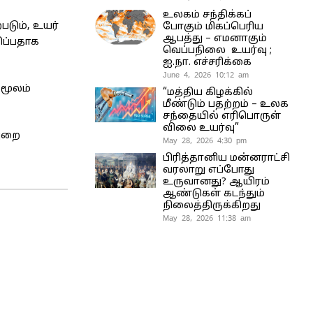
உலகம் சந்திக்கப்
படும், உயர்
போகும் மிகப்பெரிய
ஆபத்து – எமனாகும்
ிப்பதாக
வெப்பநிலை உயர்வு ;
ஐ.நா. எச்சரிக்கை
June 4, 2026 10:12 am
 மூலம்
“மத்திய கிழக்கில்
மீண்டும் பதற்றம் – உலக
சந்தையில் எரிபொருள்
விலை உயர்வு”
துறை
May 28, 2026 4:30 pm
பிரித்தானிய மன்னராட்சி
வரலாறு எப்போது
உருவானது? ஆயிரம்
ஆண்டுகள் கடந்தும்
நிலைத்திருக்கிறது
May 28, 2026 11:38 am