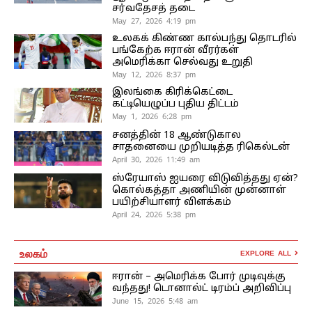
சர்வதேசத் தடை
May 27, 2026 4:19 pm
உலகக் கிண்ண கால்பந்து தொடரில்
பங்கேற்க ஈரான் வீரர்கள்
அமெரிக்கா செல்வது உறுதி
May 12, 2026 8:37 pm
இலங்கை கிரிக்கெட்டை
கட்டியெழுப்ப புதிய திட்டம்
May 1, 2026 6:28 pm
சனத்தின் 18 ஆண்டுகால
சாதனையை முறியடித்த ரிகெல்டன்
April 30, 2026 11:49 am
ஸ்ரேயாஸ் ஐயரை விடுவித்தது ஏன்?
கொல்கத்தா அணியின் முன்னாள்
பயிற்சியாளர் விளக்கம்
April 24, 2026 5:38 pm
உலகம்
EXPLORE ALL
ஈரான் – அமெரிக்க போர் முடிவுக்கு
வந்தது! டொனால்ட் டிரம்ப் அறிவிப்பு
June 15, 2026 5:48 am