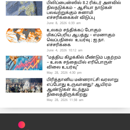
பிலிப்பைன்ஸில் 8.2 ரிக்டர் அளவில்
நிலநடுக்கம் – ஆசியா நாடுகள்
பலவற்றுக்கும் சுனாமி
எச்சரிக்கைகள் விடுப்பு
June 8, 2026 6:33 am
உலகம் சந்திக்கப் போகும்
மிகப்பெரிய ஆபத்து – எமனாகும்
வெப்பநிலை உயர்வு ; ஐ.நா.
எச்சரிக்கை
June 4, 2026 10:12 am
“மத்திய கிழக்கில் மீண்டும் பதற்றம்
– உலக சந்தையில் எரிபொருள்
விலை உயர்வு”
May 28, 2026 4:30 pm
பிரித்தானிய மன்னராட்சி வரலாறு
எப்போது உருவானது? ஆயிரம்
ஆண்டுகள் கடந்தும்
நிலைத்திருக்கிறது
May 28, 2026 11:38 am