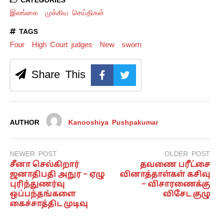
இலங்கை
முக்கிய செய்திகள்
TAGS
Four
High Court judges
New
sworn
Share This
AUTHOR
Kanooshiya Pushpakumar
NEWER POST
OLDER POST
சீனா செல்கிறார்
தவணை பரீட்சை
ஜனாதிபதி அநுர – ஏழு
வினாத்தாள்கள் கசிவு
புரிந்துணர்வு
– விசாரணைக்கு
ஒப்பந்தங்களை
விசேட குழு
கைச்சாத்திட முடிவு