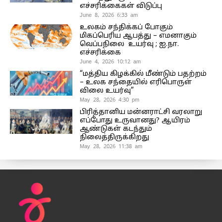
எச்சரிக்கைகள் விடுப்பு
June 8, 2026 6:33 am
உலகம் சந்திக்கப் போகும்
மிகப்பெரிய ஆபத்து – எமனாகும்
வெப்பநிலை உயர்வு ; ஐ.நா.
எச்சரிக்கை
June 4, 2026 10:12 am
“மத்திய கிழக்கில் மீண்டும் பதற்றம்
– உலக சந்தையில் எரிபொருள்
விலை உயர்வு”
May 28, 2026 4:30 pm
பிரித்தானிய மன்னராட்சி வரலாறு
எப்போது உருவானது? ஆயிரம்
ஆண்டுகள் கடந்தும்
நிலைத்திருக்கிறது
May 28, 2026 11:38 am