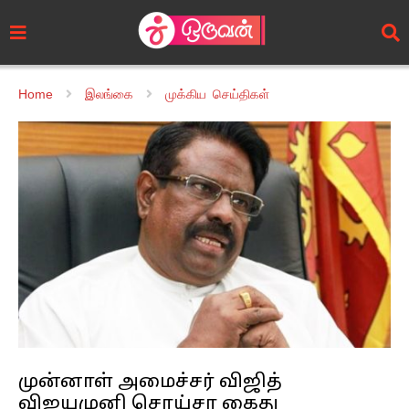
Home
இலங்கை
முக்கிய செய்திகள்
முன்னாள் அமைச்சர் விஜித்
விஜயமுனி சொய்சா கைது