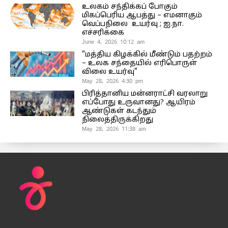
உலகம் சந்திக்கப் போகும்
மிகப்பெரிய ஆபத்து – எமனாகும்
வெப்பநிலை உயர்வு ; ஐ.நா.
எச்சரிக்கை
June 4, 2026 10:12 am
“மத்திய கிழக்கில் மீண்டும் பதற்றம்
– உலக சந்தையில் எரிபொருள்
விலை உயர்வு”
May 28, 2026 4:30 pm
பிரித்தானிய மன்னராட்சி வரலாறு
எப்போது உருவானது? ஆயிரம்
ஆண்டுகள் கடந்தும்
நிலைத்திருக்கிறது
May 28, 2026 11:38 am