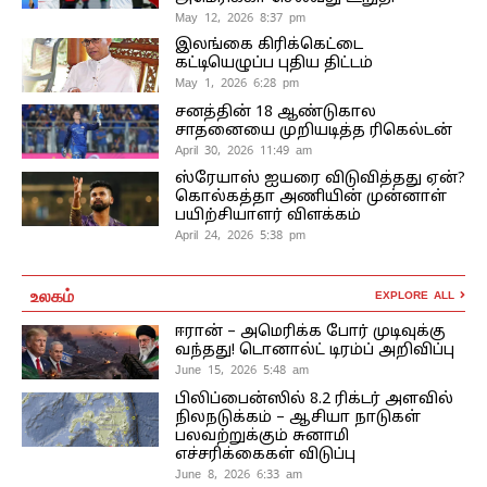
May 12, 2026 8:37 pm
இலங்கை கிரிக்கெட்டை
கட்டியெழுப்ப புதிய திட்டம்
May 1, 2026 6:28 pm
சனத்தின் 18 ஆண்டுகால
சாதனையை முறியடித்த ரிகெல்டன்
April 30, 2026 11:49 am
ஸ்ரேயாஸ் ஐயரை விடுவித்தது ஏன்?
கொல்கத்தா அணியின் முன்னாள்
பயிற்சியாளர் விளக்கம்
April 24, 2026 5:38 pm
உலகம்
EXPLORE ALL
ஈரான் – அமெரிக்க போர் முடிவுக்கு
வந்தது! டொனால்ட் டிரம்ப் அறிவிப்பு
June 15, 2026 5:48 am
பிலிப்பைன்ஸில் 8.2 ரிக்டர் அளவில்
நிலநடுக்கம் – ஆசியா நாடுகள்
பலவற்றுக்கும் சுனாமி
எச்சரிக்கைகள் விடுப்பு
June 8, 2026 6:33 am