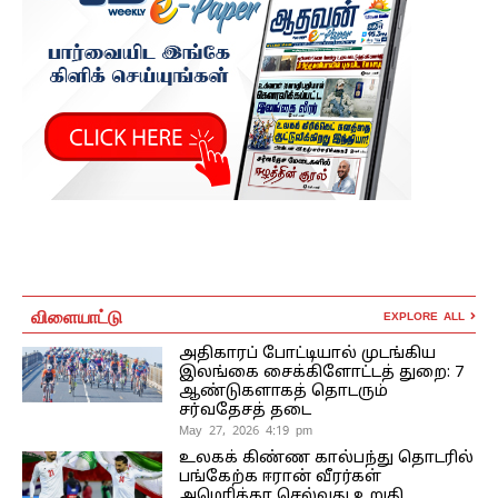
விளையாட்டு
EXPLORE ALL
அதிகாரப் போட்டியால் முடங்கிய
இலங்கை சைக்கிளோட்டத் துறை: 7
ஆண்டுகளாகத் தொடரும்
சர்வதேசத் தடை
May 27, 2026 4:19 pm
உலகக் கிண்ண கால்பந்து தொடரில்
பங்கேற்க ஈரான் வீரர்கள்
அமெரிக்கா செல்வது உறுதி