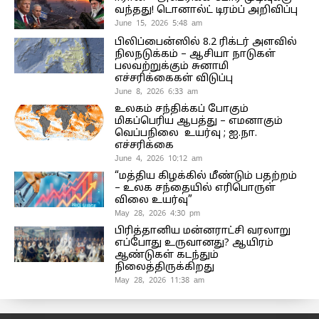
வந்தது! டொனால்ட் டிரம்ப் அறிவிப்பு
June 15, 2026 5:48 am
பிலிப்பைன்ஸில் 8.2 ரிக்டர் அளவில்
நிலநடுக்கம் – ஆசியா நாடுகள்
பலவற்றுக்கும் சுனாமி
எச்சரிக்கைகள் விடுப்பு
June 8, 2026 6:33 am
உலகம் சந்திக்கப் போகும்
மிகப்பெரிய ஆபத்து – எமனாகும்
வெப்பநிலை உயர்வு ; ஐ.நா.
எச்சரிக்கை
June 4, 2026 10:12 am
“மத்திய கிழக்கில் மீண்டும் பதற்றம்
– உலக சந்தையில் எரிபொருள்
விலை உயர்வு”
May 28, 2026 4:30 pm
பிரித்தானிய மன்னராட்சி வரலாறு
எப்போது உருவானது? ஆயிரம்
ஆண்டுகள் கடந்தும்
நிலைத்திருக்கிறது
May 28, 2026 11:38 am