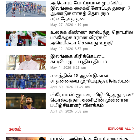
அதிகாரப் போட்டியால் முடங்கிய
இலங்கை சைக்கிளோட்டத் துறை: 7
ஆண்டுகளாகத் தொடரும்
சர்வதேசத் தடை
May 27, 2026 4:19 pm
உலகக் கிண்ண கால்பந்து தொடரில்
பங்கேற்க ஈரான் வீரர்கள்
அமெரிக்கா செல்வது உறுதி
May 12, 2026 8:37 pm
இலங்கை கிரிக்கெட்டை
கட்டியெழுப்ப புதிய திட்டம்
May 1, 2026 6:28 pm
சனத்தின் 18 ஆண்டுகால
சாதனையை முறியடித்த ரிகெல்டன்
April 30, 2026 11:49 am
ஸ்ரேயாஸ் ஐயரை விடுவித்தது ஏன்?
கொல்கத்தா அணியின் முன்னாள்
பயிற்சியாளர் விளக்கம்
April 24, 2026 5:38 pm
உலகம்
EXPLORE ALL
ஈரான் – அமெரிக்க போர் முடிவுக்கு