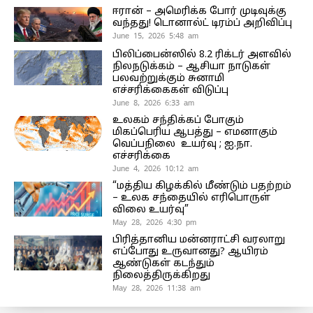
ஈரான் – அமெரிக்க போர் முடிவுக்கு
வந்தது! டொனால்ட் டிரம்ப் அறிவிப்பு
June 15, 2026 5:48 am
பிலிப்பைன்ஸில் 8.2 ரிக்டர் அளவில்
நிலநடுக்கம் – ஆசியா நாடுகள்
பலவற்றுக்கும் சுனாமி
எச்சரிக்கைகள் விடுப்பு
June 8, 2026 6:33 am
உலகம் சந்திக்கப் போகும்
மிகப்பெரிய ஆபத்து – எமனாகும்
வெப்பநிலை உயர்வு ; ஐ.நா.
எச்சரிக்கை
June 4, 2026 10:12 am
“மத்திய கிழக்கில் மீண்டும் பதற்றம்
– உலக சந்தையில் எரிபொருள்
விலை உயர்வு”
May 28, 2026 4:30 pm
பிரித்தானிய மன்னராட்சி வரலாறு
எப்போது உருவானது? ஆயிரம்
ஆண்டுகள் கடந்தும்
நிலைத்திருக்கிறது
May 28, 2026 11:38 am