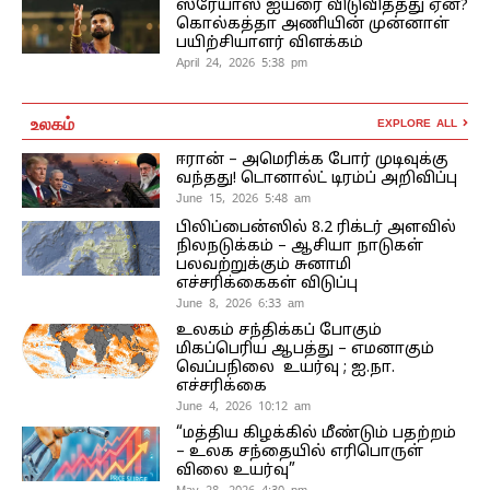
ஸ்ரேயாஸ் ஐயரை விடுவித்தது ஏன்?
கொல்கத்தா அணியின் முன்னாள்
பயிற்சியாளர் விளக்கம்
April 24, 2026 5:38 pm
உலகம்
EXPLORE ALL
ஈரான் – அமெரிக்க போர் முடிவுக்கு
வந்தது! டொனால்ட் டிரம்ப் அறிவிப்பு
June 15, 2026 5:48 am
பிலிப்பைன்ஸில் 8.2 ரிக்டர் அளவில்
நிலநடுக்கம் – ஆசியா நாடுகள்
பலவற்றுக்கும் சுனாமி
எச்சரிக்கைகள் விடுப்பு
June 8, 2026 6:33 am
உலகம் சந்திக்கப் போகும்
மிகப்பெரிய ஆபத்து – எமனாகும்
வெப்பநிலை உயர்வு ; ஐ.நா.
எச்சரிக்கை
June 4, 2026 10:12 am
“மத்திய கிழக்கில் மீண்டும் பதற்றம்
– உலக சந்தையில் எரிபொருள்
விலை உயர்வு”