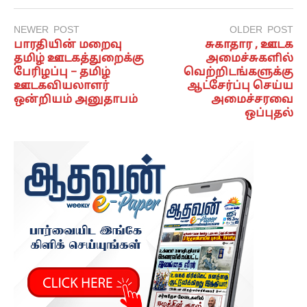
NEWER POST
OLDER POST
பாரதியின் மறைவு
சுகாதார , ஊடக
தமிழ் ஊடகத்துறைக்கு
அமைச்சுகளில்
பேரிழப்பு – தமிழ்
வெற்றிடங்களுக்கு
ஊடகவியலாளர்
ஆட்சேர்ப்பு செய்ய
ஒன்றியம் அனுதாபம்
அமைச்சரவை
ஒப்புதல்