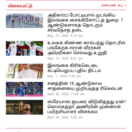
விளையாட்டு
EXPLORE ALL
அதிகாரப் போட்டியால் முடங்கிய
இலங்கை சைக்கிளோட்டத் துறை: 7
ஆண்டுகளாகத் தொடரும்
சர்வதேசத் தடை
May 27, 2026 4:19 pm
உலகக் கிண்ண கால்பந்து தொடரில்
பங்கேற்க ஈரான் வீரர்கள்
அமெரிக்கா செல்வது உறுதி
May 12, 2026 8:37 pm
இலங்கை கிரிக்கெட்டை
கட்டியெழுப்ப புதிய திட்டம்
May 1, 2026 6:28 pm
சனத்தின் 18 ஆண்டுகால
சாதனையை முறியடித்த ரிகெல்டன்
April 30, 2026 11:49 am
ஸ்ரேயாஸ் ஐயரை விடுவித்தது ஏன்?
கொல்கத்தா அணியின் முன்னாள்
பயிற்சியாளர் விளக்கம்
April 24, 2026 5:38 pm