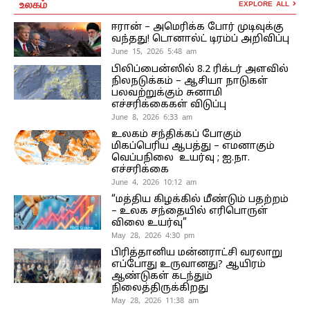
உலகம்
EXPLORE ALL
ஈரான் – அமெரிக்க போர் முடிவுக்கு
வந்தது! டொனால்ட் டிரம்ப் அறிவிப்பு
June 15, 2026 5:48 am
பிலிப்பைன்ஸில் 8.2 ரிக்டர் அளவில்
நிலநடுக்கம் – ஆசியா நாடுகள்
பலவற்றுக்கும் சுனாமி
எச்சரிக்கைகள் விடுப்பு
June 8, 2026 6:33 am
உலகம் சந்திக்கப் போகும்
மிகப்பெரிய ஆபத்து – எமனாகும்
வெப்பநிலை உயர்வு ; ஐ.நா.
எச்சரிக்கை
June 4, 2026 10:12 am
“மத்திய கிழக்கில் மீண்டும் பதற்றம்
– உலக சந்தையில் எரிபொருள்
விலை உயர்வு”
May 28, 2026 4:30 pm
பிரித்தானிய மன்னராட்சி வரலாறு
எப்போது உருவானது? ஆயிரம்
ஆண்டுகள் கடந்தும்
நிலைத்திருக்கிறது
May 28, 2026 11:38 am