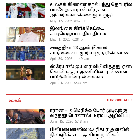
உலகக் கிண்ண கால்பந்து தொடரில்
பங்கேற்க ஈரான் வீரர்கள்
அமெரிக்கா செல்வது உறுதி
May 12, 2026 8:37 pm
இலங்கை கிரிக்கெட்டை
கட்டியெழுப்ப புதிய திட்டம்
May 1, 2026 6:28 pm
சனத்தின் 18 ஆண்டுகால
சாதனையை முறியடித்த ரிகெல்டன்
April 30, 2026 11:49 am
ஸ்ரேயாஸ் ஐயரை விடுவித்தது ஏன்?
கொல்கத்தா அணியின் முன்னாள்
பயிற்சியாளர் விளக்கம்
April 24, 2026 5:38 pm
உலகம்
EXPLORE ALL
ஈரான் – அமெரிக்க போர் முடிவுக்கு
வந்தது! டொனால்ட் டிரம்ப் அறிவிப்பு
June 15, 2026 5:48 am
பிலிப்பைன்ஸில் 8.2 ரிக்டர் அளவில்
நிலநடுக்கம் – ஆசியா நாடுகள்