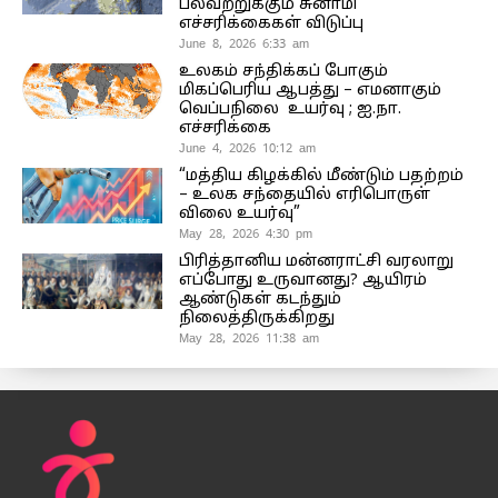
பலவற்றுக்கும் சுனாமி
எச்சரிக்கைகள் விடுப்பு
June 8, 2026 6:33 am
உலகம் சந்திக்கப் போகும்
மிகப்பெரிய ஆபத்து – எமனாகும்
வெப்பநிலை உயர்வு ; ஐ.நா.
எச்சரிக்கை
June 4, 2026 10:12 am
“மத்திய கிழக்கில் மீண்டும் பதற்றம்
– உலக சந்தையில் எரிபொருள்
விலை உயர்வு”
May 28, 2026 4:30 pm
பிரித்தானிய மன்னராட்சி வரலாறு
எப்போது உருவானது? ஆயிரம்
ஆண்டுகள் கடந்தும்
நிலைத்திருக்கிறது
May 28, 2026 11:38 am