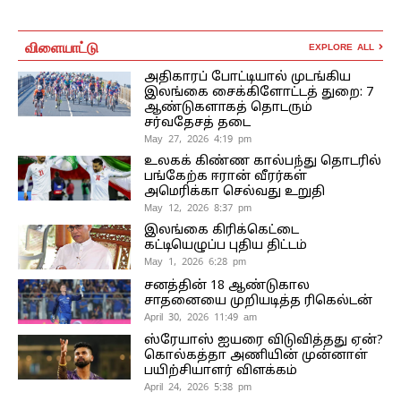
விளையாட்டு
EXPLORE ALL
அதிகாரப் போட்டியால் முடங்கிய
இலங்கை சைக்கிளோட்டத் துறை: 7
ஆண்டுகளாகத் தொடரும்
சர்வதேசத் தடை
May 27, 2026 4:19 pm
உலகக் கிண்ண கால்பந்து தொடரில்
பங்கேற்க ஈரான் வீரர்கள்
அமெரிக்கா செல்வது உறுதி
May 12, 2026 8:37 pm
இலங்கை கிரிக்கெட்டை
கட்டியெழுப்ப புதிய திட்டம்
May 1, 2026 6:28 pm
சனத்தின் 18 ஆண்டுகால
சாதனையை முறியடித்த ரிகெல்டன்
April 30, 2026 11:49 am
ஸ்ரேயாஸ் ஐயரை விடுவித்தது ஏன்?
கொல்கத்தா அணியின் முன்னாள்
பயிற்சியாளர் விளக்கம்
April 24, 2026 5:38 pm