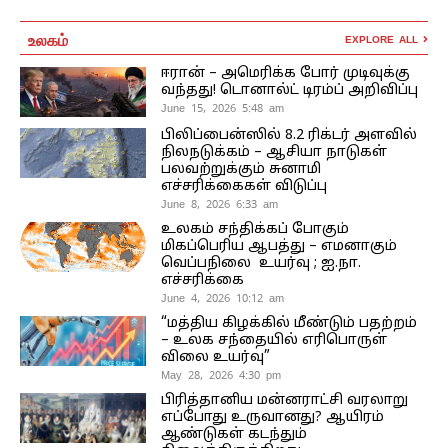
உலகம்
EXPLORE ALL
ஈரான் – அமெரிக்க போர் முடிவுக்கு
வந்தது! டொனால்ட் டிரம்ப் அறிவிப்பு
June 15, 2026 5:48 am
பிலிப்பைன்ஸில் 8.2 ரிக்டர் அளவில்
நிலநடுக்கம் – ஆசியா நாடுகள்
பலவற்றுக்கும் சுனாமி
எச்சரிக்கைகள் விடுப்பு
June 8, 2026 6:33 am
உலகம் சந்திக்கப் போகும்
மிகப்பெரிய ஆபத்து – எமனாகும்
வெப்பநிலை உயர்வு ; ஐ.நா.
எச்சரிக்கை
June 4, 2026 10:12 am
“மத்திய கிழக்கில் மீண்டும் பதற்றம்
– உலக சந்தையில் எரிபொருள்
விலை உயர்வு”
May 28, 2026 4:30 pm
பிரித்தானிய மன்னராட்சி வரலாறு
எப்போது உருவானது? ஆயிரம்
ஆண்டுகள் கடந்தும்