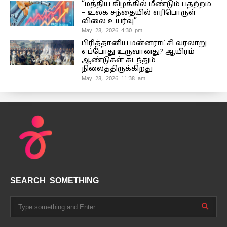
“மத்திய கிழக்கில் மீண்டும் பதற்றம்
– உலக சந்தையில் எரிபொருள்
விலை உயர்வு”
May 28, 2026 4:30 pm
பிரித்தானிய மன்னராட்சி வரலாறு
எப்போது உருவானது? ஆயிரம்
ஆண்டுகள் கடந்தும்
நிலைத்திருக்கிறது
May 28, 2026 11:38 am
SEARCH SOMETHING