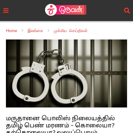
Home
இலங்கை
முக்கிய செய்திகள்
மருதானை பொலிஸ் நிலையத்தில்
தமிழ் பெண் மரணம் – கொலையா?