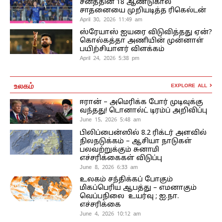
சனத்தின் 18 ஆண்டுகால
சாதனையை முறியடித்த ரிகெல்டன்
April 30, 2026 11:49 am
ஸ்ரேயாஸ் ஐயரை விடுவித்தது ஏன்?
கொல்கத்தா அணியின் முன்னாள்
பயிற்சியாளர் விளக்கம்
April 24, 2026 5:38 pm
உலகம்
EXPLORE ALL
ஈரான் – அமெரிக்க போர் முடிவுக்கு
வந்தது! டொனால்ட் டிரம்ப் அறிவிப்பு
June 15, 2026 5:48 am
பிலிப்பைன்ஸில் 8.2 ரிக்டர் அளவில்
நிலநடுக்கம் – ஆசியா நாடுகள்
பலவற்றுக்கும் சுனாமி
எச்சரிக்கைகள் விடுப்பு
June 8, 2026 6:33 am
உலகம் சந்திக்கப் போகும்
மிகப்பெரிய ஆபத்து – எமனாகும்
வெப்பநிலை உயர்வு ; ஐ.நா.
எச்சரிக்கை
June 4, 2026 10:12 am