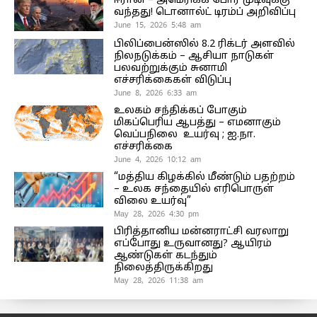
ஈரான் – அமெரிக்க போர் முடிவுக்கு
வந்தது! டொனால்ட் டிரம்ப் அறிவிப்பு
June 15, 2026 5:48 am
பிலிப்பைன்ஸில் 8.2 ரிக்டர் அளவில்
நிலநடுக்கம் – ஆசியா நாடுகள்
பலவற்றுக்கும் சுனாமி
எச்சரிக்கைகள் விடுப்பு
June 8, 2026 6:33 am
உலகம் சந்திக்கப் போகும்
மிகப்பெரிய ஆபத்து – எமனாகும்
வெப்பநிலை உயர்வு ; ஐ.நா.
எச்சரிக்கை
June 4, 2026 10:12 am
“மத்திய கிழக்கில் மீண்டும் பதற்றம்
– உலக சந்தையில் எரிபொருள்
விலை உயர்வு”
May 28, 2026 4:30 pm
பிரித்தானிய மன்னராட்சி வரலாறு
எப்போது உருவானது? ஆயிரம்
ஆண்டுகள் கடந்தும்
நிலைத்திருக்கிறது
May 28, 2026 11:38 am