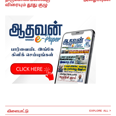
திருகோணமலைக்கு
அழைப்புகள்
விரையும் தூது குழு
விளையாட்டு
EXPLORE ALL