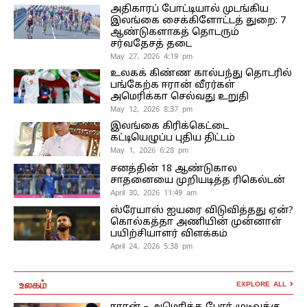
அதிகாரப் போட்டியால் முடங்கிய
இலங்கை சைக்கிளோட்டத் துறை: 7
ஆண்டுகளாகத் தொடரும்
சர்வதேசத் தடை
May 27, 2026 4:19 pm
உலகக் கிண்ண கால்பந்து தொடரில்
பங்கேற்க ஈரான் வீரர்கள்
அமெரிக்கா செல்வது உறுதி
May 12, 2026 8:37 pm
இலங்கை கிரிக்கெட்டை
கட்டியெழுப்ப புதிய திட்டம்
May 1, 2026 6:28 pm
சனத்தின் 18 ஆண்டுகால
சாதனையை முறியடித்த ரிகெல்டன்
April 30, 2026 11:49 am
ஸ்ரேயாஸ் ஐயரை விடுவித்தது ஏன்?
கொல்கத்தா அணியின் முன்னாள்
பயிற்சியாளர் விளக்கம்
April 24, 2026 5:38 pm
உலகம்
EXPLORE ALL