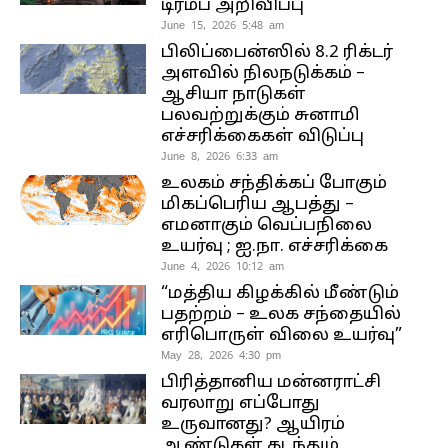
டிரம்ப் அறிவிப்பு
June 15, 2026 5:48 am
பிலிப்பைன்ஸில் 8.2 ரிக்டர்
அளவில் நிலநடுக்கம் –
ஆசியா நாடுகள்
பலவற்றுக்கும் சுனாமி
எச்சரிக்கைகள் விடுப்பு
June 8, 2026 6:33 am
உலகம் சந்திக்கப் போகும்
மிகப்பெரிய ஆபத்து –
எமனாகும் வெப்பநிலை
உயர்வு ; ஐ.நா. எச்சரிக்கை
June 4, 2026 10:12 am
“மத்திய கிழக்கில் மீண்டும்
பதற்றம் – உலக சந்தையில்
எரிபொருள் விலை உயர்வு”
May 28, 2026 4:30 pm
பிரித்தானிய மன்னராட்சி
வரலாறு எப்போது
உருவானது? ஆயிரம்
ஆண்டுகள் கடந்தும்