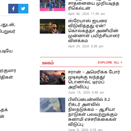
சாதனையை முறியடித்த
ரிகெல்டன்
April 30, 2026 11:49 am
ஸ்ரேயாஸ் ஐயரை
பதுடன்,
விடுவித்தது ஏன்?
கொல்கத்தா அணியின்
பெறுவர்
முன்னாள் பயிற்சியாளர்
விளக்கம்
April 24, 2026 5:38 pm
்படியே
உலகம்
EXPLORE ALL
ுரகுமார
ஈரான் – அமெரிக்க போர்
முடிவுக்கு வந்தது!
ிதிகள்
டொனால்ட் டிரம்ப்
அறிவிப்பு
June 15, 2026 5:48 am
பிலிப்பைன்ஸில் 8.2
ரிக்டர் அளவில்
நிலநடுக்கம் – ஆசியா
்தக்
நாடுகள் பலவற்றுக்கும்
ன்
சுனாமி எச்சரிக்கைகள்
விடுப்பு
June 8, 2026 6:33 am