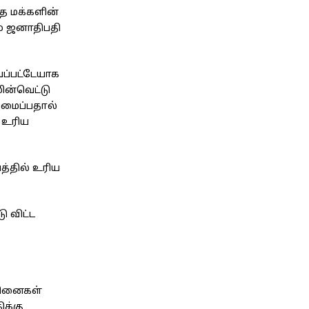
ந்த மக்களின்
ம் ஜனாதிபதி
வப்பட்டேயாக
மின்வெட்டு
அமைப்பதால்
ு உரிய
த்தில் உரிய
 விட்ட
்சினைகள்
ிக்கு