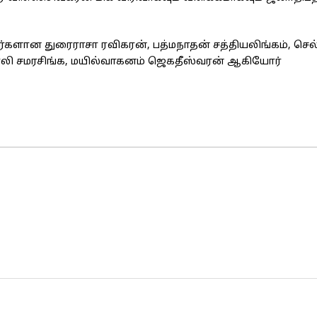
னர்களான துரைராசா ரவிகரன், பத்மநாதன் சத்தியலிங்கம், செல
பாலி சமரசிங்க, மயில்வாகனம் ஜெகதீஸ்வரன் ஆகியோர்