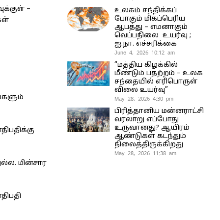
க்குள் –
உலகம் சந்திக்கப்
போகும் மிகப்பெரிய
கள்
ஆபத்து – எமனாகும்
வெப்பநிலை உயர்வு ;
ஐ.நா. எச்சரிக்கை
June 4, 2026 10:12 am
“மத்திய கிழக்கில்
மீண்டும் பதற்றம் – உலக
சந்தையில் எரிபொருள்
விலை உயர்வு”
்களும்
May 28, 2026 4:30 pm
பிரித்தானிய மன்னராட்சி
வரலாறு எப்போது
உருவானது? ஆயிரம்
திபதிக்கு
ஆண்டுகள் கடந்தும்
நிலைத்திருக்கிறது
May 28, 2026 11:38 am
ல்ல. மின்சார
ாதிபதி