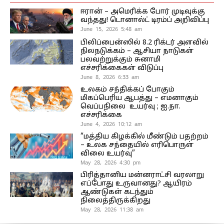
ஈரான் – அமெரிக்க போர் முடிவுக்கு
வந்தது! டொனால்ட் டிரம்ப் அறிவிப்பு
June 15, 2026 5:48 am
பிலிப்பைன்ஸில் 8.2 ரிக்டர் அளவில்
நிலநடுக்கம் – ஆசியா நாடுகள்
பலவற்றுக்கும் சுனாமி
எச்சரிக்கைகள் விடுப்பு
June 8, 2026 6:33 am
உலகம் சந்திக்கப் போகும்
மிகப்பெரிய ஆபத்து – எமனாகும்
வெப்பநிலை உயர்வு ; ஐ.நா.
எச்சரிக்கை
June 4, 2026 10:12 am
“மத்திய கிழக்கில் மீண்டும் பதற்றம்
– உலக சந்தையில் எரிபொருள்
விலை உயர்வு”
May 28, 2026 4:30 pm
பிரித்தானிய மன்னராட்சி வரலாறு
எப்போது உருவானது? ஆயிரம்
ஆண்டுகள் கடந்தும்
நிலைத்திருக்கிறது
May 28, 2026 11:38 am