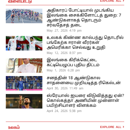
விளையாட்டு
EXPLORE ALL
அதிகாரப் போட்டியால் முடங்கிய
இலங்கை சைக்கிளோட்டத் துறை: 7
ஆண்டுகளாகத் தொடரும்
சர்வதேசத் தடை
May 27, 2026 4:19 pm
உலகக் கிண்ண கால்பந்து தொடரில்
பங்கேற்க ஈரான் வீரர்கள்
அமெரிக்கா செல்வது உறுதி
May 12, 2026 8:37 pm
இலங்கை கிரிக்கெட்டை
கட்டியெழுப்ப புதிய திட்டம்
May 1, 2026 6:28 pm
சனத்தின் 18 ஆண்டுகால
சாதனையை முறியடித்த ரிகெல்டன்
April 30, 2026 11:49 am
ஸ்ரேயாஸ் ஐயரை விடுவித்தது ஏன்?
கொல்கத்தா அணியின் முன்னாள்
பயிற்சியாளர் விளக்கம்
April 24, 2026 5:38 pm
உலகம்
EXPLORE ALL