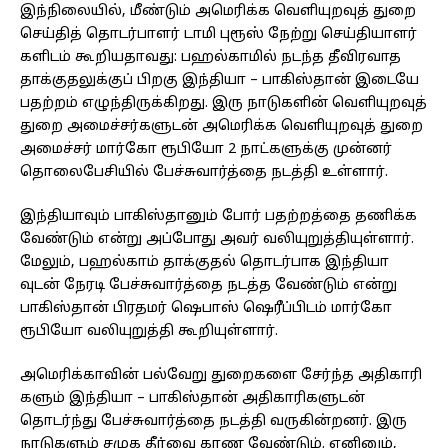
இந்​நிலை​யில், மீண்​டும் அமெரிக்க வெளி​யுறவுத் துறை
செய்​தித் தொடர்​பாளர் டாமி புரூஸ் நேற்று செய்​தி​யாளர்​
களிடம் கூறிய​தாவது: பஹல்​காமில் நடந்த தீவிர​வாத
தாக்​குதலுக்​குப் பிறகு இந்​தியா – பாகிஸ்​தான் இடையே
பதற்​றம் எழுந்​திருக்​கிறது. இரு நாடு​களின் வெளி​யுறவுத்
துறை அமைச்​சர்​களு​டன் அமெரிக்க வெளி​யுறவுத் துறை
அமைச்​சர் மார்கோ ரூபியோ 2 நாட்​களுக்கு முன்​னர்
தொலைபேசி​யில் பேச்​சு​வார்த்தை நடத்தி உள்​ளார்.
இந்​தி​யா​வும் பாகிஸ்​தானும் போர் பதற்​றத்தை தணிக்க
வேண்​டும் என்று அப்​போது அவர் வலி​யுறுத்​தி​யுள்​ளார்.
மேலும், பஹல்​காம் தாக்​குதல் தொடர்​பாக இந்​தி​யா​
வுடன் நேரடி பேச்​சு​வார்த்தை நடத்த வேண்​டும் என்று
பாகிஸ்​தான் பிரதமர் ஷெபாஸ் ஷெரீப்​பிடம் மார்கோ
ரூபியோ வலி​யுறுத்தி கூறி​யுள்​ளார்.
அமெரிக்​கா​வின் பல்​வேறு துறை​களை சேர்ந்த அதி​காரி​
களும் இந்​தியா – பாகிஸ்​தான் அதி​காரி​களு​டன்
தொடர்ந்து பேச்​சு​வார்த்தை நடத்தி வரு​கின்​றனர். இரு​
நாடு​களும் சமுக​ தீர்வை காண வேண்​டும். எனினும்,