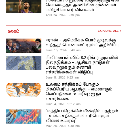
ஸ்ரேயாஸ் ஐயரை விடுவித்தது ஏன்?
கொல்கத்தா அணியின் முன்னாள்
பயிற்சியாளர் விளக்கம்
April 24, 2026 5:38 pm
உலகம்
EXPLORE ALL
ஈரான் – அமெரிக்க போர் முடிவுக்கு
வந்தது! டொனால்ட் டிரம்ப் அறிவிப்பு
June 15, 2026 5:48 am
பிலிப்பைன்ஸில் 8.2 ரிக்டர் அளவில்
நிலநடுக்கம் – ஆசியா நாடுகள்
பலவற்றுக்கும் சுனாமி
எச்சரிக்கைகள் விடுப்பு
June 8, 2026 6:33 am
உலகம் சந்திக்கப் போகும்
மிகப்பெரிய ஆபத்து – எமனாகும்
வெப்பநிலை உயர்வு ; ஐ.நா.
எச்சரிக்கை
June 4, 2026 10:12 am
“மத்திய கிழக்கில் மீண்டும் பதற்றம்
– உலக சந்தையில் எரிபொருள்
விலை உயர்வு”
May 28, 2026 4:30 pm