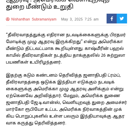
ஆதரவு : அமெரிக்க வெளியுறவுத்
துறை மீண்டும் உறுதி
Nishanthan Subramaniyam
May 3, 2025 7:25 am
“தீ​விர​வாதத்​துக்கு எதி​ரான நடவடிக்​கைகளுக்கு பிரதமர்
மோடிக்கு முழு ஆதரவு இருக்​கிறது’’ என்று அமெரிக்கா
மீண்​டும் திட்​ட​வட்​ட​மாக கூறி​யுள்​ளது. காஷ்மீரின் பஹல்​
காமில் தீவிர​வா​தி​கள் நடத்​திய தாக்​குதலில் 26 சுற்​றுலா
பயணி​கள் உயி​ரிழந்​தனர்.
இதற்கு கடும் கண்டனம் தெரிவித்த ஜனாதிபதி ட்ரம்ப்,
தீவிர​வாதத்தை ஒடுக்க இந்​தியா எடுக்​கும் நடவடிக்​
கைகளுக்கு அமெரிக்கா முழு ஆதரவு அளிக்​கும் என்று
ஏற்​கெனவே அறி​வித்​தார். மேலும், அமெரிக்க துணை
ஜனாதிபதி ஜே.டி.​வான்​ஸ், வெளி​யுறவுத் துறை அமைச்​சர்
மார்கோ ரூபியோ உட்பட அமெரிக்க நிர்​வாகத்​தின் முக்​
கிய பொறுப்​பு​களில் உள்ள பலரும் இந்​தி​யா​வுக்கு ஆதர​
வாக கருத்து தெரி​வித்​தனர்.