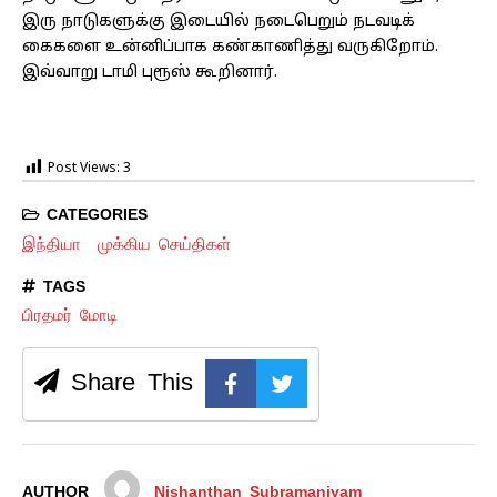
இரு நாடு​களுக்கு இடை​யில் நடை​பெறும் நடவடிக்​
கைகளை உன்​னிப்​பாக கண்​காணித்து வரு​கிறோம்.
இவ்​வாறு டாமி புரூஸ் கூறி​னார்.
Post Views:
3
CATEGORIES
இந்தியா
முக்கிய செய்திகள்
TAGS
பிரதமர் மோடி
Share This
AUTHOR
Nishanthan Subramaniyam