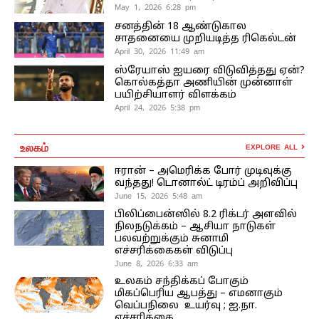
May 1, 2026 6:28 pm
சனத்தின் 18 ஆண்டுகால
சாதனையை முறியடித்த ரிகெல்டன்
April 30, 2026 11:49 am
ஸ்ரேயாஸ் ஐயரை விடுவித்தது ஏன்?
கொல்கத்தா அணியின் முன்னாள்
பயிற்சியாளர் விளக்கம்
April 24, 2026 5:38 pm
உலகம்
EXPLORE ALL
ஈரான் – அமெரிக்க போர் முடிவுக்கு
வந்தது! டொனால்ட் டிரம்ப் அறிவிப்பு
June 15, 2026 5:48 am
பிலிப்பைன்ஸில் 8.2 ரிக்டர் அளவில்
நிலநடுக்கம் – ஆசியா நாடுகள்
பலவற்றுக்கும் சுனாமி
எச்சரிக்கைகள் விடுப்பு
June 8, 2026 6:33 am
உலகம் சந்திக்கப் போகும்
மிகப்பெரிய ஆபத்து – எமனாகும்
வெப்பநிலை உயர்வு ; ஐ.நா.
எச்சரிக்கை