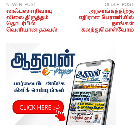
NEWER POST
OLDER POST
லாஃப்ஸ் எரிவாயு
அரசாங்கத்திற்கு
விலை திருத்தம்
எதிரான பேரணியில்
தொடர்பில்
நாங்கள்
வெளியான தகவல்
கலந்துகொள்வோம்