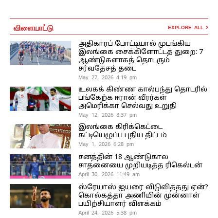
விளையாட்டு
EXPLORE ALL
அதிகாரப் போட்டியால் முடங்கிய
இலங்கை சைக்கிளோட்டத் துறை: 7
ஆண்டுகளாகத் தொடரும்
சர்வதேசத் தடை
May 27, 2026 4:19 pm
உலகக் கிண்ண கால்பந்து தொடரில்
பங்கேற்க ஈரான் வீரர்கள்
அமெரிக்கா செல்வது உறுதி
May 12, 2026 8:37 pm
இலங்கை கிரிக்கெட்டை
கட்டியெழுப்ப புதிய திட்டம்
May 1, 2026 6:28 pm
சனத்தின் 18 ஆண்டுகால
சாதனையை முறியடித்த ரிகெல்டன்
April 30, 2026 11:49 am
ஸ்ரேயாஸ் ஐயரை விடுவித்தது ஏன்?
கொல்கத்தா அணியின் முன்னாள்
பயிற்சியாளர் விளக்கம்
April 24, 2026 5:38 pm