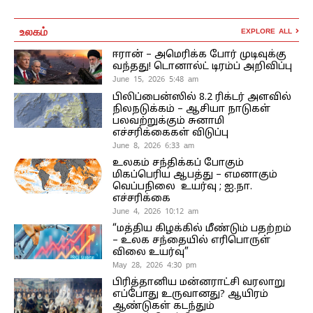
உலகம்
EXPLORE ALL
ஈரான் – அமெரிக்க போர் முடிவுக்கு
வந்தது! டொனால்ட் டிரம்ப் அறிவிப்பு
June 15, 2026 5:48 am
பிலிப்பைன்ஸில் 8.2 ரிக்டர் அளவில்
நிலநடுக்கம் – ஆசியா நாடுகள்
பலவற்றுக்கும் சுனாமி
எச்சரிக்கைகள் விடுப்பு
June 8, 2026 6:33 am
உலகம் சந்திக்கப் போகும்
மிகப்பெரிய ஆபத்து – எமனாகும்
வெப்பநிலை உயர்வு ; ஐ.நா.
எச்சரிக்கை
June 4, 2026 10:12 am
“மத்திய கிழக்கில் மீண்டும் பதற்றம்
– உலக சந்தையில் எரிபொருள்
விலை உயர்வு”
May 28, 2026 4:30 pm
பிரித்தானிய மன்னராட்சி வரலாறு
எப்போது உருவானது? ஆயிரம்
ஆண்டுகள் கடந்தும்