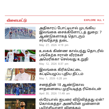
விளையாட்டு
EXPLORE ALL
அதிகாரப் போட்டியால் முடங்கிய
இலங்கை சைக்கிளோட்டத் துறை: 7
ஆண்டுகளாகத் தொடரும்
சர்வதேசத் தடை
May 27, 2026 4:19 pm
உலகக் கிண்ண கால்பந்து தொடரில்
பங்கேற்க ஈரான் வீரர்கள்
அமெரிக்கா செல்வது உறுதி
May 12, 2026 8:37 pm
இலங்கை கிரிக்கெட்டை
கட்டியெழுப்ப புதிய திட்டம்
May 1, 2026 6:28 pm
சனத்தின் 18 ஆண்டுகால
சாதனையை முறியடித்த ரிகெல்டன்
April 30, 2026 11:49 am
ஸ்ரேயாஸ் ஐயரை விடுவித்தது ஏன்?
கொல்கத்தா அணியின் முன்னாள்
பயிற்சியாளர் விளக்கம்