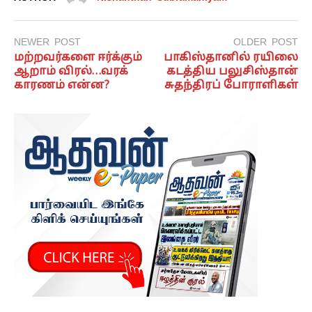
NEWER POST
OLDER POST
மற்றவர்களை ஈர்க்கும்
பாகிஸ்தானில் ரயிலை
ஆறாம் விரல்…வரக்
கடத்திய பலுசிஸ்தான்
காரணம் என்ன?
சுதந்திரப் போராளிகள்