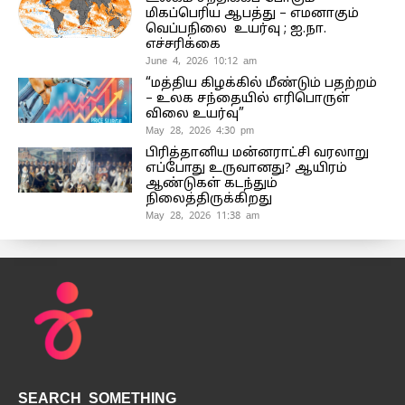
மிகப்பெரிய ஆபத்து – எமனாகும்
வெப்பநிலை உயர்வு ; ஐ.நா.
எச்சரிக்கை
June 4, 2026 10:12 am
“மத்திய கிழக்கில் மீண்டும் பதற்றம்
– உலக சந்தையில் எரிபொருள்
விலை உயர்வு”
May 28, 2026 4:30 pm
பிரித்தானிய மன்னராட்சி வரலாறு
எப்போது உருவானது? ஆயிரம்
ஆண்டுகள் கடந்தும்
நிலைத்திருக்கிறது
May 28, 2026 11:38 am
SEARCH SOMETHING