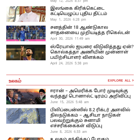
May 12, 2026 8:37 pm
இலங்கை கிரிக்கெட்டை
கட்டியெழுப்ப புதிய திட்டம்
May 1, 2026 6:28 pm
சனத்தின் 18 ஆண்டுகால
சாதனையை முறியடித்த ரிகெல்டன்
April 30, 2026 11:49 am
ஸ்ரேயாஸ் ஐயரை விடுவித்தது ஏன்?
கொல்கத்தா அணியின் முன்னாள்
பயிற்சியாளர் விளக்கம்
April 24, 2026 5:38 pm
உலகம்
EXPLORE ALL
ஈரான் – அமெரிக்க போர் முடிவுக்கு
வந்தது! டொனால்ட் டிரம்ப் அறிவிப்பு
June 15, 2026 5:48 am
பிலிப்பைன்ஸில் 8.2 ரிக்டர் அளவில்
நிலநடுக்கம் – ஆசியா நாடுகள்
பலவற்றுக்கும் சுனாமி
எச்சரிக்கைகள் விடுப்பு
June 8, 2026 6:33 am
உலகம் சந்திக்கப் போகும்