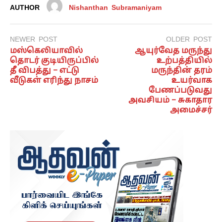
AUTHOR
Nishanthan Subramaniyam
NEWER POST
OLDER POST
மஸ்கெலியாவில்
ஆயுர்வேத மருந்து
தொடர் குடியிருப்பில்
உற்பத்தியில்
தீ விபத்து – எட்டு
மருந்தின் தரம்
வீடுகள் எரிந்து நாசம்
உயர்வாக
பேணப்படுவது
அவசியம் – சுகாதார
அமைச்சர்