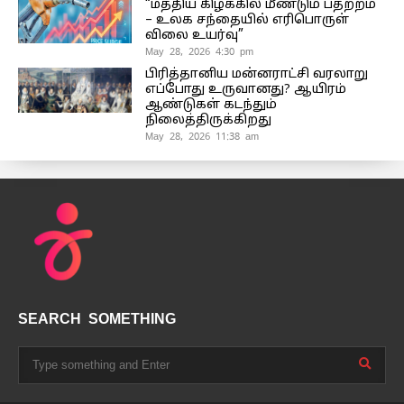
“மத்திய கிழக்கில் மீண்டும் பதற்றம்
– உலக சந்தையில் எரிபொருள்
விலை உயர்வு”
May 28, 2026 4:30 pm
பிரித்தானிய மன்னராட்சி வரலாறு
எப்போது உருவானது? ஆயிரம்
ஆண்டுகள் கடந்தும்
நிலைத்திருக்கிறது
May 28, 2026 11:38 am
SEARCH SOMETHING