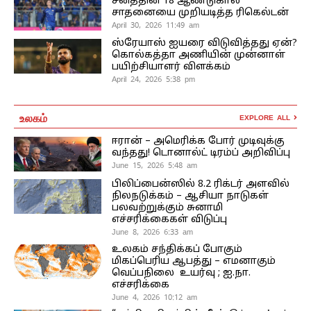
சனத்தின் 18 ஆண்டுகால
சாதனையை முறியடித்த ரிகெல்டன்
April 30, 2026 11:49 am
ஸ்ரேயாஸ் ஐயரை விடுவித்தது ஏன்?
கொல்கத்தா அணியின் முன்னாள்
பயிற்சியாளர் விளக்கம்
April 24, 2026 5:38 pm
உலகம்
EXPLORE ALL
ஈரான் – அமெரிக்க போர் முடிவுக்கு
வந்தது! டொனால்ட் டிரம்ப் அறிவிப்பு
June 15, 2026 5:48 am
பிலிப்பைன்ஸில் 8.2 ரிக்டர் அளவில்
நிலநடுக்கம் – ஆசியா நாடுகள்
பலவற்றுக்கும் சுனாமி
எச்சரிக்கைகள் விடுப்பு
June 8, 2026 6:33 am
உலகம் சந்திக்கப் போகும்
மிகப்பெரிய ஆபத்து – எமனாகும்
வெப்பநிலை உயர்வு ; ஐ.நா.
எச்சரிக்கை
June 4, 2026 10:12 am