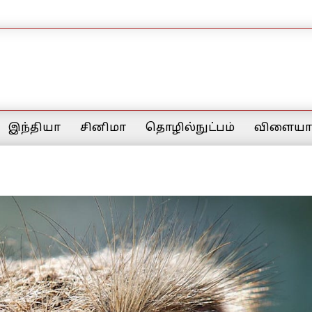
இந்தியா
சினிமா
தொழில்நுட்பம்
விளையாட