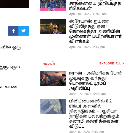
சாதனையை முறியடித்த
ரிகெல்டன்
April 30, 2026 11:49 am
ஸ்ரேயாஸ் ஐயரை
விடுவித்தது ஏன்?
கொல்கத்தா அணியின்
முன்னாள் பயிற்சியாளர்
விளக்கம்
யில் ஒரு
April 24, 2026 5:38 pm
உலகம்
EXPLORE ALL
ருக்கும்.
ஈரான் – அமெரிக்க போர்
முடிவுக்கு வந்தது!
டொனால்ட் டிரம்ப்
கக் காண
அறிவிப்பு
June 15, 2026 5:48 am
பிலிப்பைன்ஸில் 8.2
ரிக்டர் அளவில்
நிலநடுக்கம் – ஆசியா
நாடுகள் பலவற்றுக்கும்
சுனாமி எச்சரிக்கைகள்
விடுப்பு
June 8, 2026 6:33 am